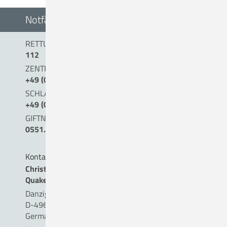
Notfälle
RETTUNGSDIENST/NOTARZT
112
ZENTRALE NOTAUFNAHME (0 BIS 24 UHR)
+49 (0) 54 31 . 15 - 0
SCHLAGANFALLTELEFON
+49 (0) 5431. 15 45 15
GIFTNOTRUF
0551.19240
Kontakt
Christliches Krankenhaus
Quakenbrück gemeinnützige GmbH
Danziger Straße 2
D-49610 Quakenbrück
Germany