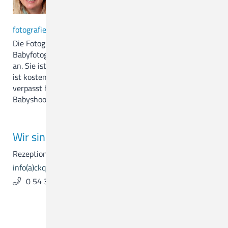
Tel. 0172-2855167
Zentrum für Seelische Gesundheit
http://www.beautiful-moments-
fotografie.de/
Funktionsbereiche
Die Fotografin bietet als externe Dienstleistung
Babyfotografie im Christlichen Krankenhaus Quakenbrück
an. Sie ist dreimal in der Woche vor Ort. Das Fotoshooting
Weiterbildungsermächtigungen
ist kostenlos und unverbindlich. Sollten sie die Fotografin
verpasst haben, gibt es auch die Möglichkeit, das
MVZ
Babyshooting im Studio nachzuholen.
MVZ Hasetal Löningen
Wir sind für Sie da.
Ärztliche Ansprechpartner/Zuweisungen
Rezeption & Empfang
info(a)ckq-gmbh.de
0 54 31 . 15 - 0