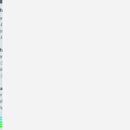
fnungszeiten Patientenaufnahme:
ntag bis Donnerstag:
:00 bis 16:00 Uhr
eitag:
:00 bis 13:00 Uhr
fnungszeiten Kasse:
ntag bis Donnerstag
:30 bis 16:00 Uhr
eitag:
:30 bis 12:00 Uhr
auftragte für Medizinproduktesicherheit
rr Andreas Hömer, Fon 05431. 15-1825
ellvertreter Herr Ole Kettmann, Fon 05431. 15-1816
ail:
beauftragter-mp-sicherheit(a)ckq-gmbh.de