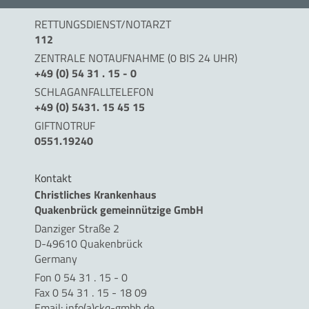
RETTUNGSDIENST/NOTARZT
112
ZENTRALE NOTAUFNAHME (0 BIS 24 UHR)
+49 (0) 54 31 . 15 - 0
SCHLAGANFALLTELEFON
+49 (0) 5431. 15 45 15
GIFTNOTRUF
0551.19240
Kontakt
Christliches Krankenhaus
Quakenbrück gemeinnützige GmbH
Danziger Straße 2
D-49610 Quakenbrück
Germany
Fon 0 54 31 . 15 - 0
Fax 0 54 31 . 15 - 18 09
Email:
info(a)ckq-gmbh.de