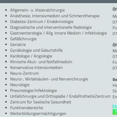
Öf
Allgemein- u. Viszeralchirurgie
Anästhesie, Intensivmedizin und Schmerztherapie
Mo
Diabetes-Zentrum / Endokrinologie
07
Diagnostische und interventionelle Radiologie
Fr
Gastroenterologie / Allg. Innere Medizin / Infektiologie
07
Gefäßchirurgie
Geriatrie
Öf
Gynäkologie und Geburtshilfe
Mo
Kardiologie / Angiologie
07
Klinische Akut- und Notfallmedizin
Fr
Konservative Intensivmedizin
07
Neuro-Zentrum
Neuro-, Wirbelsäulen- und Nervenchirurgie
Be
Neurologie
He
Pneumologie/Infektiologie
St
Unfallchirurgie und Orthopädie / EndoProthetikZentrum
Em
Zentrum für Seelische Gesundheit
Funktionsbereiche
Weiterbildungsermächtigungen