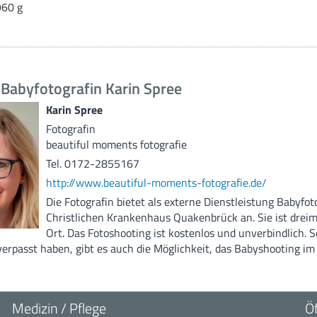
960 g
Zentrum für Se
Funktionsberei
Babyfotografin Karin Spree
Weiterbildung
Karin Spree
MVZ
Fotografin
beautiful moments fotografie
MVZ Hasetal L
Tel. 0172-2855167
http://www.beautiful-moments-fotografie.de/
Ärztliche Ans
Die Fotografin bietet als externe Dienstleistung Babyfot
Christlichen Krankenhaus Quakenbrück an. Sie ist dreim
Ort. Das Fotoshooting ist kostenlos und unverbindlich. So
verpasst haben, gibt es auch die Möglichkeit, das Babyshooting im
Medizin / Pflege
Ö