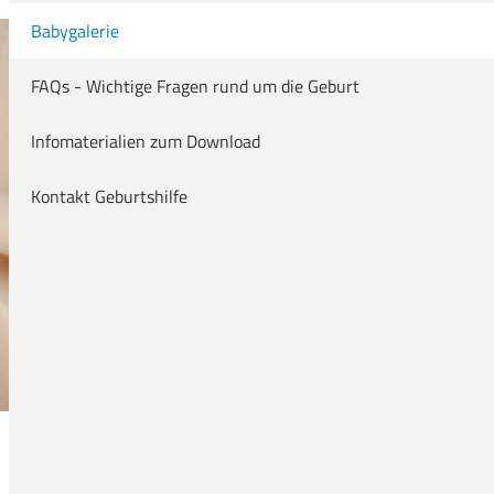
Rezeption & Empfang
d Geburtshilfe
Babygalerie
info(a)ckq-gmbh.de
0 54 31 . 15 - 0
um
ngiologie
FAQs - Wichtige Fragen rund um die Geburt
- und Notfallmedizin
Infomaterialien zum Download
ntensivmedizin
Kontakt Geburtshilfe
m
klärung
säulen- und Nervenchirurgie
fektiologie
Unfallchirurgie und Orthopädie / EndoProthetikZentrum