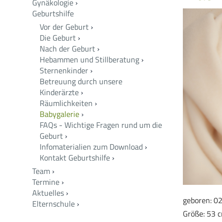
Gynäkologie
›
Geburtshilfe
Vor der Geburt
›
Die Geburt
›
Nach der Geburt
›
Hebammen und Stillberatung
›
Sternenkinder
›
Betreuung durch unsere
Kinderärzte
›
Räumlichkeiten
›
Babygalerie
›
FAQs - Wichtige Fragen rund um die
Geburt
›
Infomaterialien zum Download
›
Kontakt Geburtshilfe
›
Team
›
Termine
›
Aktuelles
›
geboren: 0
Elternschule
›
Größe: 53 