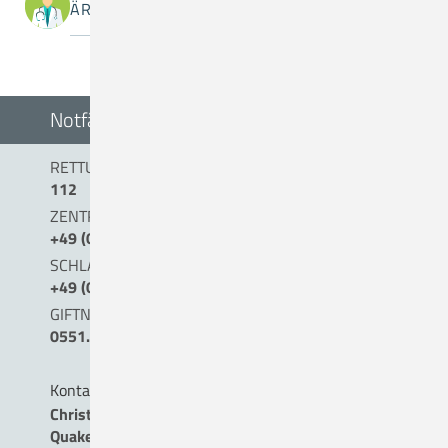
ÄRZTINNEN / ÄRZTE
Notfälle
RETTUNGSDIENST/NOTARZT
112
ZENTRALE NOTAUFNAHME (0 BIS 24 UHR)
+49 (0) 54 31 . 15 - 0
SCHLAGANFALLTELEFON
+49 (0) 5431. 15 45 15
GIFTNOTRUF
0551.19240
Kontakt
Christliches Krankenhaus
Quakenbrück gemeinnützige GmbH