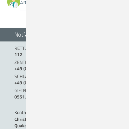
ÄRZTINNEN / ÄRZTE
Notfälle
RETTUNGSDIENST/NOTARZT
112
ZENTRALE NOTAUFNAHME (0 BIS 24 UHR)
+49 (0) 54 31 . 15 - 0
SCHLAGANFALLTELEFON
+49 (0) 5431. 15 45 15
GIFTNOTRUF
0551.19240
Kontakt
Christliches Krankenhaus
Quakenbrück gemeinnützige GmbH