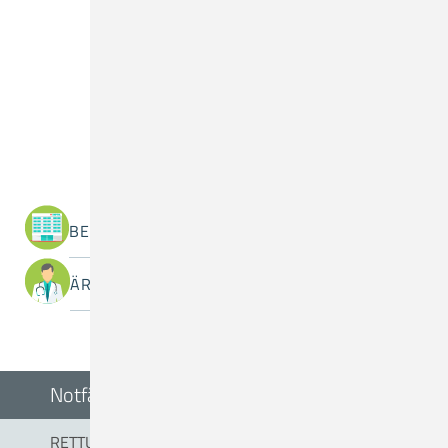
Was suchen Sie?
BEREICHE / ABTEILUNGEN
ÄRZTINNEN / ÄRZTE
Notfälle
RETTUNGSDIENST/NOTARZT