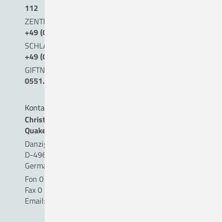
112
ZENTRALE NOTAUFNAHME (0 BIS 24 UHR)
+49 (0) 54 31 . 15 - 0
SCHLAGANFALLTELEFON
+49 (0) 5431. 15 45 15
GIFTNOTRUF
0551.19240
Kontakt
Christliches Krankenhaus
Quakenbrück gemeinnützige GmbH
Danziger Straße 2
D-49610 Quakenbrück
Germany
Fon 0 54 31 . 15 - 0
Fax 0 54 31 . 15 - 18 09
Email:
info(a)ckq-gmbh.de