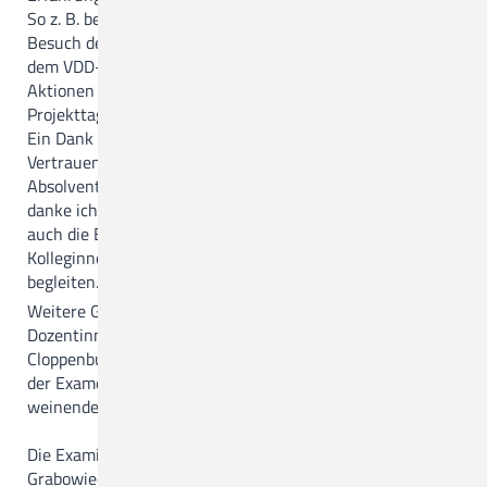
So z. B. bei der Besichtigung eines Schlachthofes, dem
Besuch des Medizinhistorischen Museums in Hamburg,
dem VDD-Kongress in Wolfsburg, aber auch bei eigenen
Aktionen wie dem Tag der Diätassistentinnen oder den
Projekttagen in der Grundschule Hengelage.
Ein Dank ging auch an die Eltern der Examinierten für das
Vertrauen in die Fachschule und nicht zuletzt an die
Absolventinnen und Absolventen: „Dem Examenskurs
danke ich für ihre Offenheit, die Fragen und Kritik, aber
auch die Bereitschaft zu lachen. Es war mir und meinen
Kolleginnen eine große Freude, Sie auf diesem Weg zu
begleiten.“
Weitere Glückwunschbeiträge kamen von den
Dozentinnen der Fachschule sowie vom Küchenleiter Jens
Cloppenburg und seinem Team. Abschließend erinnerte
der Examenskurs selbst mit einem lachenden und einem
weinenden Auge an die Zeit der Ausbildung.
Die Examinierten: Deike Brouwer, Quakenbrück, Beata
Grabowiecka, Holdorf, Aaron Katz, Steinfeld, Carina