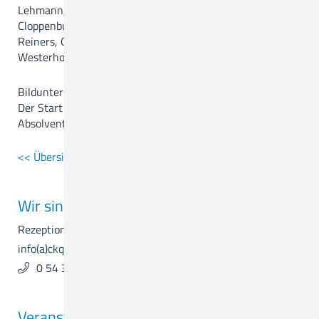
Lehmann, Lohne, Lara Nürnberg, Lohne, Alina Oldendahl,
Cloppenburg, Stefanie Plogmann, Essen, Lana-Sophie
Reiners, Quakenbrück, Eva Schmedes, Vechta-Strohe, Lea
Westerhoff, Goldenstedt.
Bildunterschrift:
Der Start ins Berufsleben kann beginnen: Die
Absolventinnen und Absolventen mit dem Dozententeam
<< Übersicht der News
Wir sind für Sie da.
Rezeption & Empfang
info(a)ckq-gmbh.de
0 54 31 . 15 - 0
Veranstaltungen