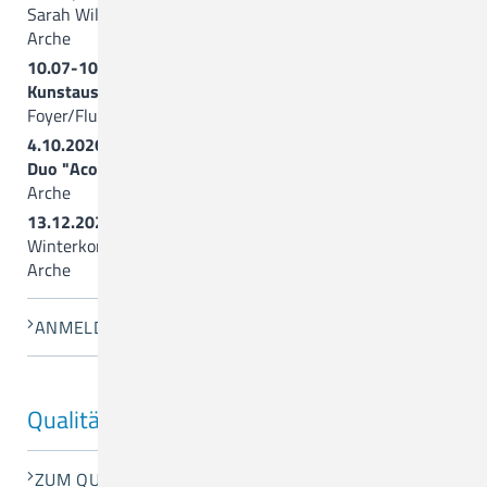
Sarah Williamson
Arche
10.07-10.09.2026
Kunstausstellung “Summerfeeling”
Foyer/Flure vor der Arche
4.10.2026, 17.00 Uhr
Duo "Acoustic Colours" (Querflöte+Gitarre)
Arche
13.12.2026, 17.00 Uhr
Winterkonzert mit der
Gospelgroup Artland
Arche
ANMELDUNG
Qualitätsentwicklung
ZUM QUALITÄTSBERICHT 2024 (PDF)