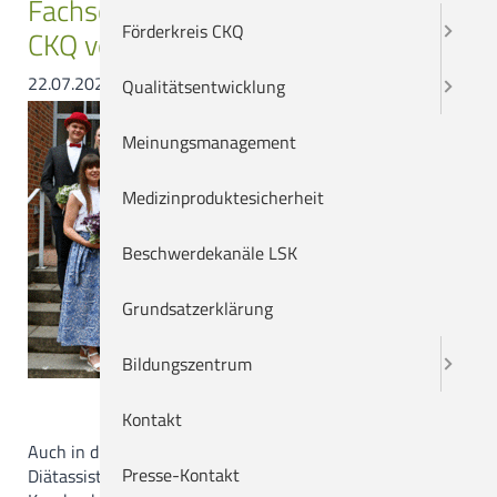
Fachschule für Diätassistenz des
Karriere
Förderkreis CKQ
CKQ verabschiedet zehn Examinierte
22.07.2025
Bildungszentrum
Qualitätsentwicklung
Suche
Meinungsmanagement
Sitemap
Medizinproduktesicherheit
Impressum
Beschwerdekanäle LSK
Datenschutzerklärung
Grundsatzerklärung
Bildungszentrum
Kontakt
Auch in diesem Jahr entließ die Fachschule für
Presse-Kontakt
Diätassistenz/ Ernährungstherapie des Christlichen