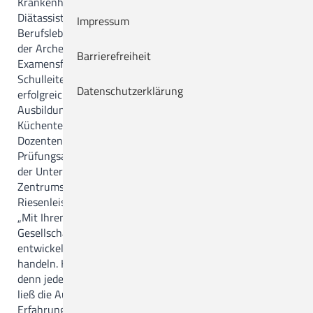
Krankenhauses wieder hervorragend ausgebildete
Diätassistentinnen und Diätassistenten in das
Impressum
Berufsleben. An den feierlichen Examensgottesdienstes in
der Arche des Krankenhauses schloss sich die
Barrierefreiheit
Examensfeier mit der Zeugnisübergabe an.
Schulleiter Ulrich Bolles dankte allen, die für die
Datenschutzerklärung
erfolgreiche Durchführung der dreijährigen
Ausbildungszeit verantwortlich waren, so u. a. dem
Küchenteam des CKQ, den Praxisanleiterinnen, dem
Dozententeam und den Kooperationspartnern sowie dem
Prüfungsausschuss. Auch richtete er Glückwünsche von
der Unternehmensleitung und dem Chefarzt des Diabetes-
Zentrums, Dr. Florian Thienel, aus. „Ihr Abschluss ist eine
Riesenleistung“, so Bolles an die Examinierten gerichtet.
„Mit Ihrem Wissen und Ihrer Kompetenz dienen Sie der
Gesellschaft, denn Sie haben sich zu Fachleuten
entwickelt. Sie haben gelernt, vernetzt zu denken und zu
handeln. Kommunikation ist der Schlüssel zum Erfolg,
denn jeder Patient benötigt individuelle Ansprache.“ Bolles
ließ die Ausbildungszeit Revue passieren, in der viele
Erfahrungen gemacht und Eindrücke gewonnen wurden.