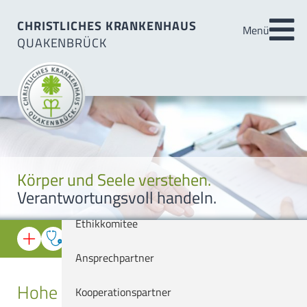
Über uns
CHRISTLICHES KRANKENHAUS
Menü
QUAKENBRÜCK
Startseite
Aktuell
Patienten & Besucher
Veranstaltungen
Medizin
Leitbild
Körper und Seele verstehen.
Pflege & Prävention
Organisation
Verantwortungsvoll handeln.
Über uns
Ethikkomitee
Notfall-Informationen
Ansprechpartner
Hohe Fachkompetenz bewiesen:
Ärztlicher Bereitschaftsdienst
Kooperationspartner