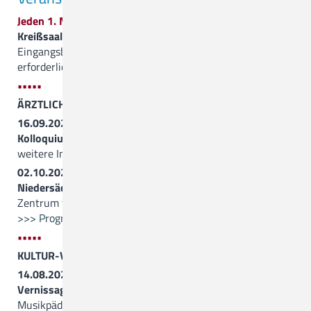
Jeden 1. Mittwoch im Monat
Kreißsaalführung
, 19.00 Uhr, Treffpunkt ist der
Eingangsbereich von Haus 1, Anmeldung nicht
erforderlich
•••••
ÄRZTLICHE FORTBILDUNGEN
16.09.2026, 15.00 Uhr
Kolloquium des Neuro-Zentrums
weitere Informationen folgen
02.10.2026, 9.30 Uhr
Niedersächsische PIA-Leitungstagung
Zentrum für Seelische Gesundheit
>>> Programm (PDF)
•••••
KULTUR-VERANSTALTUNGEN
14.08.2026, 17.00 Uhr
Vernissage und Konzert
mit dem Pianisten und
Musikpädagogen Aldo Brecke und der Opernsängerin