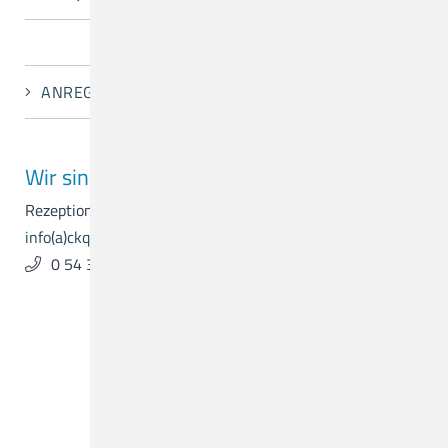
ANREGUNGEN UND KRITIK
Wir sind für Sie da.
Rezeption & Empfang
info(a)ckq-gmbh.de
0 54 31 . 15 - 0