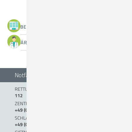
Was suchen Sie?
BEREICHE / ABTEILUNGEN
ÄRZTINNEN / ÄRZTE
Notfälle
RETTUNGSDIENST/NOTARZT
112
ZENTRALE NOTAUFNAHME (0 BIS 24 UHR)
+49 (0) 54 31 . 15 - 0
SCHLAGANFALLTELEFON
+49 (0) 5431. 15 45 15