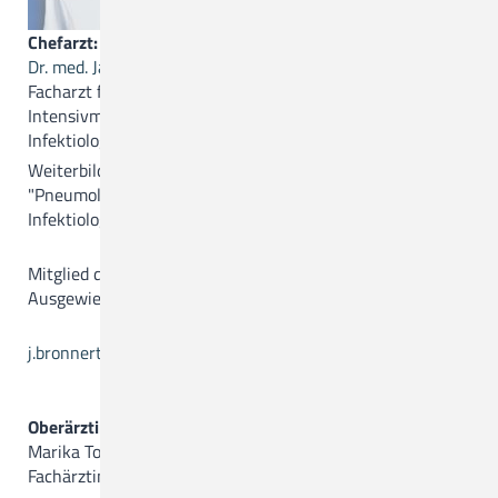
Chefarzt:
Dr. med. Jan Bronnert
Facharzt für Innere Medizin, Pneumologie,
Intensivmedizin und Notfallmedizin,
Infektiologie und Tropenmedizin
Weiterbildungsermächtigungen in den Fachgebieten
"Pneumologie (36 Monate)" und "Innere Medizin und
Infektiologie"
Mitglied der Hygienekommission
Ausgewiesener ABS-Experte
j.bronnert(a)ckq-gmbh.de
Oberärztin:
Marika Todua
Fachärztin für Innere Medizin