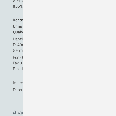
GIFTNOTRUF
0551.19240
Kontakt
Christliches Krankenhaus
Quakenbrück gemeinnützige GmbH
Danziger Straße 2
D-49610 Quakenbrück
Germany
Fon 0 54 31 . 15 - 0
Fax 0 54 31 . 15 - 18 09
Email:
info(a)ckq-gmbh.de
Impressum
Datenschutz
Akademisches Lehrkrankenhaus