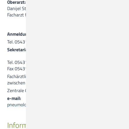
Oberarzt:
Danijel Stevanovic
Facharzt für Innere Medizin und Pneumologie
Anmeldung
Tel. 05431.15-2842
Sekretariat
Tel. 05431.15-3399
Fax 05431.15-2843
Fachärztliche pneumologische Hotline für Einweiser,
zwischen 8.00 und 16.00 Uhr: 05431. 15-3438
Zentrale 05431.15-0
e-mail:
pneumologie@ckq-gmbh.de
Informationen