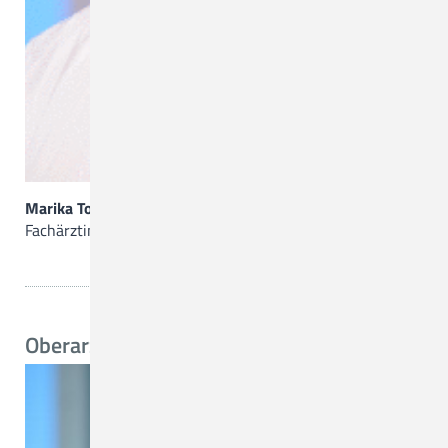
Zentrum für Seelische Gesundheit
Funktionsbereiche
Weiterbildungsermächtigungen
MVZ
Marika Todua
Fachärztin für Innere Medizin
MVZ Hasetal Löningen
Ärztliche Ansprechpartner/Zuweisungen
Oberarzt