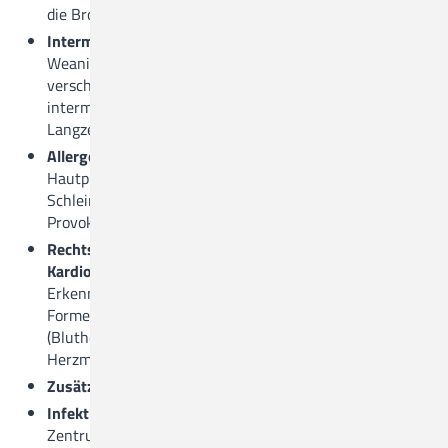
die Bronchienwand)
Intermediate Care/Intensivstation
Weaning, Nicht-invasive und invasive Beatmungen
verschiedener Indikationen, Einleitung
intermittierender Beatmungen, Versorgung von
Langzeitbeatmungen
Allergologischer Bereich
Hautprovokationstests (Pricktest),
Schleimhautprovokationstests (Nasaler und inhalativer
Provokationstest)
Rechtsherzkatheter in Zusammenarbeit mit der
Kardiologie
Erkennung und Therapiekontrollen verschiedener
Formen einer pulmonalarteriellen Hypertonie
(Bluthochdruck im Lungenkreislauf); Messung des
Herzminutenvolumens u. a.
Zusätzlich bieten wir an: Schlafapnoe-Screening
Infektiologie und Tropenmedizin
(Interdisziplinäres
Zentrum für Infektiologie /Tropenmedizin zusammen