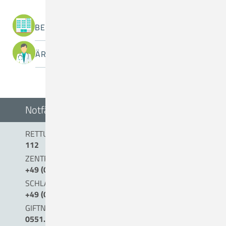
BEREICHE / ABTEILUNGEN
ÄRZTINNEN / ÄRZTE
Notfälle
RETTUNGSDIENST/NOTARZT
112
ZENTRALE NOTAUFNAHME (0 BIS 24 UHR)
+49 (0) 54 31 . 15 - 0
SCHLAGANFALLTELEFON
+49 (0) 5431. 15 45 15
GIFTNOTRUF
0551.19240