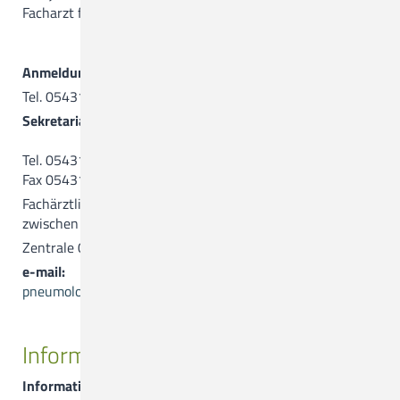
Facharzt für Innere Medizin und Pneumologie
Anmeldung
Tel. 05431.15-2842
Sekretariat
Tel. 05431.15-3399
Fax 05431.15-2843
Fachärztliche pneumologische Hotline für Einweiser,
zwischen 8.00 und 16.00 Uhr: 05431. 15-3438
Zentrale 05431.15-0
e-mail:
pneumologie@ckq-gmbh.de
Informationen
Informationen