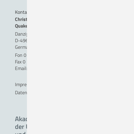
Kontakt
Christliches Krankenhaus
Quakenbrück gemeinnützige GmbH
Danziger Straße 2
D-49610 Quakenbrück
Germany
Fon 0 54 31 . 15 - 0
Fax 0 54 31 . 15 - 18 09
Email:
info(a)ckq-gmbh.de
Impressum
Datenschutz
Akademisches Lehrkrankenhaus
der Universität Oldenburg