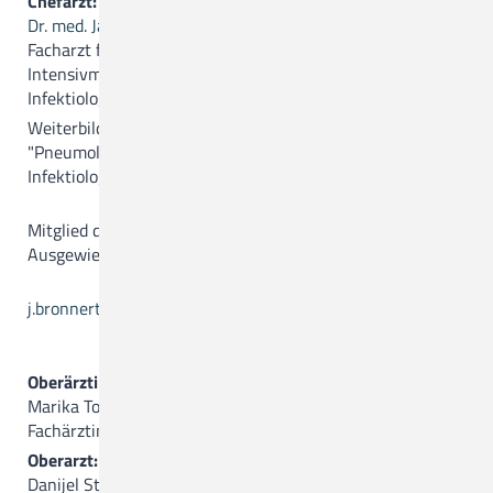
Chefarzt:
Dr. med. Jan Bronnert
Facharzt für Innere Medizin, Pneumologie,
Intensivmedizin und Notfallmedizin,
Infektiologie und Tropenmedizin
Weiterbildungsermächtigungen in den Fachgebieten
"Pneumologie (36 Monate)" und "Innere Medizin und
Infektiologie"
Mitglied der Hygienekommission
Ausgewiesener ABS-Experte
j.bronnert(a)ckq-gmbh.de
Oberärztin:
Marika Todua
Fachärztin für Innere Medizin
Oberarzt:
Danijel Stevanovic