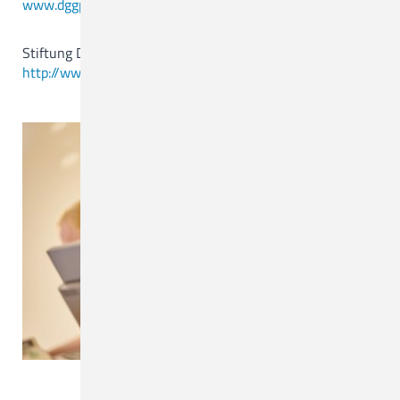
www.dggpp.de
Zentrum für Seelische Gesundheit
Stiftung Deutsche Depressionshilfe
Funktionsbereiche
http://www.kompetenznetz-depression.de
Weiterbildungsermächtigungen
MVZ
MVZ Hasetal Löningen
Ärztliche Ansprechpartner/Zuweisungen