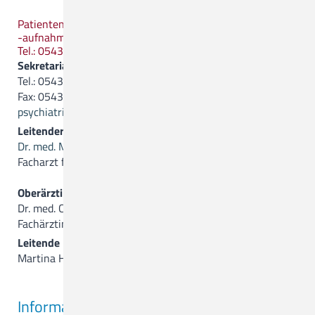
Patientenanmeldung/
-aufnahme
Tel.: 05431.15-1743
Sekretariat:
Tel.: 05431.15-27 02
Fax: 05431.15-27 11
psychiatrie(a)ckq-gmbh.de
Leitender Oberarzt
Dr. med. Matthias Kaufold
Facharzt für Psychiatrie, Psychotherapie und Neurologie
Oberärztin
Dr. med. Christine Lichtblau
Fachärztin für Psychiatrie, Psychotherapie und Neurologie
Leitende Dipl.-Psychologin
Martina Hasenpatt
Informationen