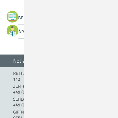
BEREICHE / ABTEILUNGEN
ÄRZTINNEN / ÄRZTE
Notfälle
RETTUNGSDIENST/NOTARZT
112
ZENTRALE NOTAUFNAHME (0 BIS 24 UHR)
+49 (0) 54 31 . 15 - 0
SCHLAGANFALLTELEFON
+49 (0) 5431. 15 45 15
GIFTNOTRUF
0551.19240