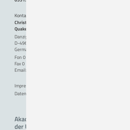
Kontakt
Christliches Krankenhaus
Quakenbrück gemeinnützige GmbH
Danziger Straße 2
D-49610 Quakenbrück
Germany
Fon 0 54 31 . 15 - 0
Fax 0 54 31 . 15 - 18 09
Email:
info(a)ckq-gmbh.de
Impressum
Datenschutz
Akademisches Lehrkrankenhaus
der Universität Oldenburg