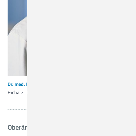
Zentrum für Seelische Gesundheit
Funktionsbereiche
Weiterbildungsermächtigungen
MVZ
MVZ Hasetal Löningen
Dr. med. Matthias Kaufold
Ärztliche Ansprechpartner/Zuweisungen
Facharzt für Psychiatrie, Psychotherapie und Neurologie
Oberärztin