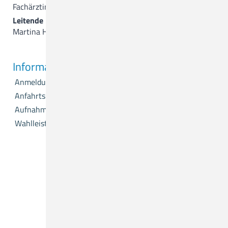
Fachärztin für Psychiatrie, Psychotherapie und Neurologie
Leitende Dipl.-Psychologin
Martina Hasenpatt
Informationen
Anmeldung
Anfahrtsplan
Aufnahme
Wahlleistungen