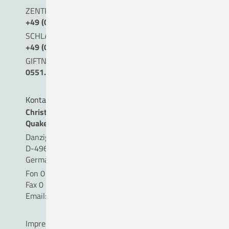
ZENTRALE NOTAUFNAHME (0 BIS 24 UHR)
+49 (0) 54 31 . 15 - 0
SCHLAGANFALLTELEFON
+49 (0) 5431. 15 45 15
GIFTNOTRUF
0551.19240
Kontakt
Christliches Krankenhaus
Quakenbrück gemeinnützige GmbH
Danziger Straße 2
D-49610 Quakenbrück
Germany
Fon 0 54 31 . 15 - 0
Fax 0 54 31 . 15 - 18 09
Email:
info(a)ckq-gmbh.de
Impressum