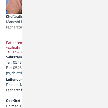
Chefärztin
Manoshi Pakrasi
Fachärztin für Psychiatrie und Psychotherapie
Patientenanmeldung/
-aufnahme
Tel.: 05431.15-1743
Sekretariat:
Tel.: 05431.15-27 02
Fax: 05431.15-27 11
psychiatrie(a)ckq-gmbh.de
Leitender Oberarzt
Dr. med. Matthias Kaufold
Facharzt für Psychiatrie, Psychotherapie und Neurologie
Oberärztin
Dr. med. Christine Lichtblau