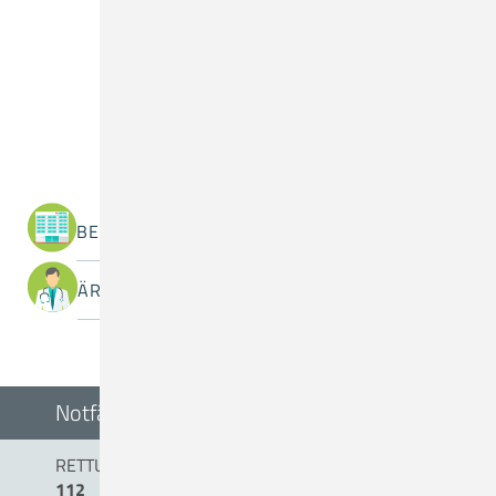
Was suchen Sie?
BEREICHE / ABTEILUNGEN
ÄRZTINNEN / ÄRZTE
Notfälle
RETTUNGSDIENST/NOTARZT
112