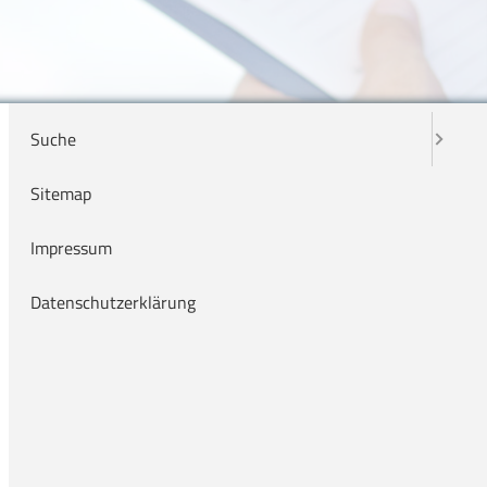
Karriere
Bildungszentrum
Suche
Wir sind für Sie da.
Sitemap
Rezeption & Empfang
info(a)ckq-gmbh.de
Impressum
0 54 31 . 15 - 0
Datenschutzerklärung
Veranstaltungen
Jeden 1. Mittwoch im Monat
Kreißsaalführung
, 19.00 Uhr,
Treffpunkt ist der
Eingangsbereich von Haus 1,
Anmeldung nicht erforderlich