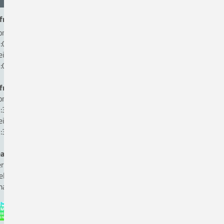
fnungszeiten Patientenaufnahme:
ntag bis Donnerstag:
:00 bis 16:00 Uhr
eitag:
:00 bis 13:00 Uhr
fnungszeiten Kasse:
ntag bis Donnerstag
:30 bis 16:00 Uhr
eitag:
:30 bis 12:00 Uhr
auftragte für Medizinproduktesicherheit
rr Andreas Hömer, Fon 05431. 15-1825
ellvertreter Herr Ole Kettmann, Fon 05431. 15-1816
ail:
beauftragter-mp-sicherheit(a)ckq-gmbh.de