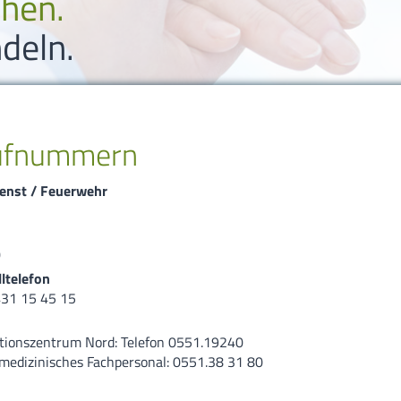
ehen.
deln.
ufnummern
enst / Feuerwehr
2
0
ltelefon
431 15 45 15
ationszentrum Nord: Telefon 0551.19240
 medizinisches Fachpersonal: 0551.38 31 80