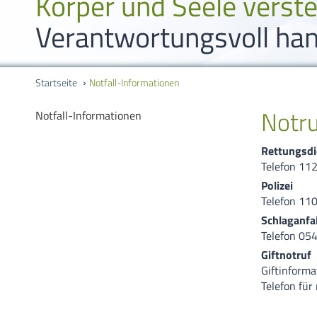
Körper und Seele verst
Verantwortungsvoll han
Startseite
Notfall-Informationen
Notr
Notfall-Informationen
Rettungsdi
Telefon 11
Polizei
Telefon 11
Schlaganfal
Telefon 05
Giftnotruf
Giftinform
Telefon für