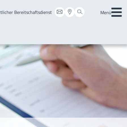
Menü
tlicher Bereitschaftsdienst
Menü
Startseite
Patienten & Besucher
Medizin
Pflege & Prävention
Über uns
Notfall-Informationen
Ärztlicher Bereitschaftsdienst