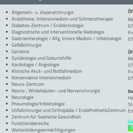
Öf
Allgemein- u. Viszeralchirurgie
Anästhesie, Intensivmedizin und Schmerztherapie
Mo
Diabetes-Zentrum / Endokrinologie
07
Diagnostische und interventionelle Radiologie
Fr
Gastroenterologie / Allg. Innere Medizin / Infektiologie
07
Gefäßchirurgie
Geriatrie
Öf
Gynäkologie und Geburtshilfe
Mo
Kardiologie / Angiologie
07
Klinische Akut- und Notfallmedizin
Fr
Konservative Intensivmedizin
07
Neuro-Zentrum
Neuro-, Wirbelsäulen- und Nervenchirurgie
Be
Neurologie
He
Pneumologie/Infektiologie
St
Unfallchirurgie und Orthopädie / EndoProthetikZentrum
Em
Zentrum für Seelische Gesundheit
Funktionsbereiche
Weiterbildungsermächtigungen