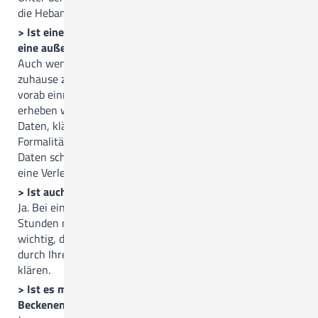
die Hebammen in unserem Kreißsaal.
> Ist eine Geburtsvorstellung auch sinnvoll, wenn ich
eine außerklinische Geburt plane?
Auch wenn Sie planen, ihr Baby im Geburtshaus oder
zuhause zur Welt zu bringen, empfehlen wir Ihnen, sich
vorab einmal bei uns vorzustellen. Bei der Vorstellung
erheben wir Ihre Anamnese, notieren alle wichtigen
Daten, klären offene Fragen und erledigen alle nötigen
Formalitäten. Das hat den Vorteil, dass wir alle nötigen
Daten schon vorliegen haben, falls die Geburtssituation
eine Verlegung in die Klinik erforderlich machen sollte.
> Ist auch eine ambulante Geburt möglich?
Ja. Bei einer ambulanten Geburt gehen Sie bereits 6
Stunden nach der Geburt nach Hause. Hierbei ist es
wichtig, dass Sie vorab die anschließende Betreuung
durch Ihre Hebamme und den betreuenden Kinderarzt
klären.
> Ist es möglich in Ihrem Haus auch ein Kind in
Beckenendlage natürlich zu gebären?