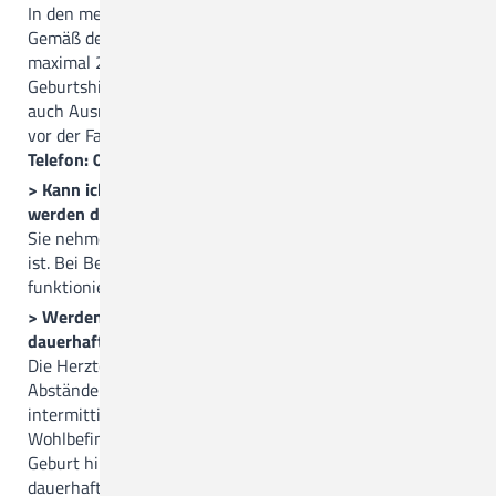
In den meisten Fällen ermöglichen wir eine 1:1 Betreuung.
Gemäß den gesetzlichen Vorgaben betreut eine Hebamme
maximal 2 Geburten parallel.
Geburtshilfe ist aber nie planbar, so dass es manchmal
auch Ausnahmen gibt. Daher ist es sinnvoll, dass Sie uns
vor der Fahrt in den Kreißsaal informieren.
Telefon: 05431 15 3280.
> Kann ich mich während der Wehen frei bewegen? Wie
werden die Herztöne des Babys dann überwacht?
Sie nehmen die Position ein, die Ihnen am angenehmsten
ist. Bei Bedarf nutzen wir ein CTG, das per Funk
funktioniert.
> Werden die Herztöne des Kindes unter der Geburt
dauerhaft überwacht?
Die Herztöne Ihres Kindes werden in regelmäßigen
Abständen mithilfe des CTGs überprüft. Die regelmäßige
intermittierende Überwachung ist für die Beurteilung des
Wohlbefindens des Kindes unerlässlich. Zum Ende der
Geburt hin überwachen wir die Herztöne des Kindes dann
dauerhaft. Falls zuvor Auffälligkeiten unter der Geburt