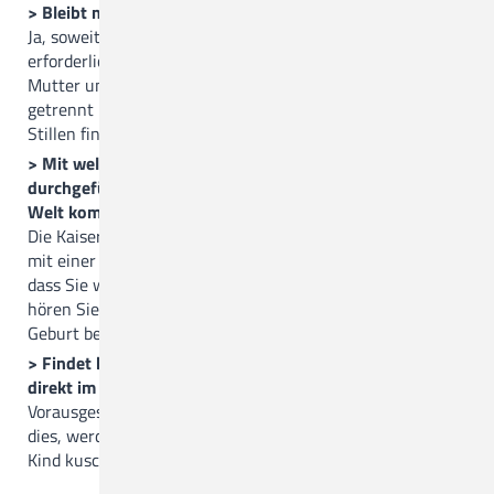
> Bleibt mein Kind nach der Geburt bei mir?
Ja, soweit es Mutter und Kind gut geht, finden alle
erforderlichen Untersuchungen im Gebärzimmer statt.
Mutter und Kind werden räumlich nicht voneinander
getrennt und dürfen miteinander bonden. Auch das erste
Stillen findet in der Regel bereits im Kreißsaal statt.
> Mit welcher Narkose wird ein Kaiserschnitt
durchgeführt? Bin ich wach, wenn mein Baby auf die
Welt kommt?
Die Kaiserschnitte in unserem Haus werden im Normalfall
mit einer Spinalanästhesie durchgeführt. Dies bedeutet,
dass Sie während der OP wach, aber schmerzfrei sind. So
hören Sie den ersten Schrei Ihres Kindes und können die
Geburt bewusst miterleben.
> Findet bei einem Kaiserschnitt die Bonding-Phase
direkt im Anschluss noch im OP statt?
Vorausgesetzt der Zustand von Mutter und Kind erlaubt
dies, werden Sie bereits im Operationsraum mit Ihrem
Kind kuscheln.