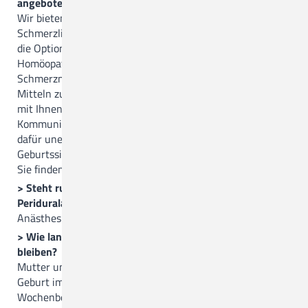
angeboten?
Wir bieten verschiedenste Möglichkeiten zur
Schmerzlinderung je nach Geburtssituation an. So gibt es
die Option des Einsatzes von Aromatherapie über
Homöopathie, Entspannungsbad, verschiedene
Schmerzmittel, Lachgas oder die PDA. Der Einsatz von
Mitteln zur Schmerzlinderung erfolgt nur in Rücksprache
mit Ihnen und Ihrem Einverständnis. Eine gute
Kommunikation und das Mitteilen Ihrer Bedürfnisse ist
dafür unerlässlich. So werden wir je nach
Geburtssituation die richtige Art der Unterstützung für
Sie finden.
> Steht rund um die Uhr ein Anästhesist für eine
Periduralanästhesie (PDA) zur Verfügung?
Anästhesisten stehen im Haus 24h täglich zur Verfügung.
> Wie lange darf man nach der Geburt noch im Kreißsaal
bleiben?
Mutter und Kind werden noch zwei Stunden nach der
Geburt im Kreißsaal überwacht, bevor sie dann auf die
Wochenbettstation verlegt werden.