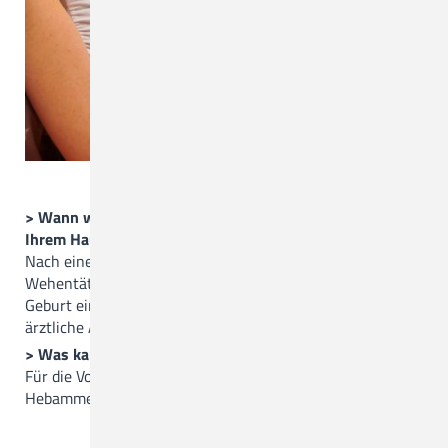
> Wann wird nach einem Blasensprung die Geburt in
Ihrem Haus i.d.R. eingeleitet?
Nach einem vorzeitigen Blasensprung mit ausbleibender
Wehentätigkeit wird standardmäßig nach 12 Stunden die
Geburt eingeleitet. Vorab wird eine individuelle Anamnese,
ärztliche Aufklärung und Ihr Einverständnis erfolgen.
> Was kann ich tun, wenn ich keine Hebamme finde?
Für die Vorsorge können Sie sich gerne an unsere
Hebammen wenden.