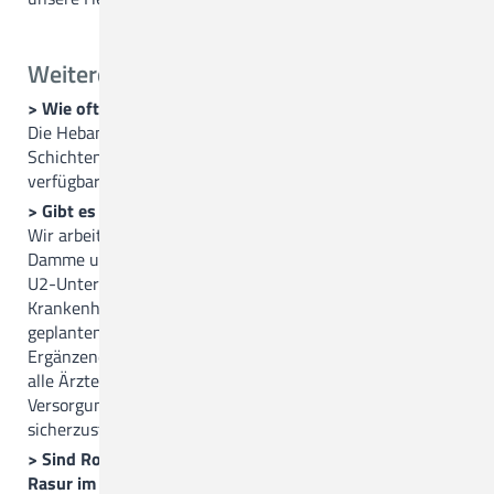
Weitere Fragen
> Wie oft finden Schichtwechsel der Hebammen statt?
Die Hebammen arbeiten in 12- und 24-Stunden-
Schichten. Es sind bei Bedarf immer 2 Hebammen
verfügbar.
> Gibt es Kinderärzte im Haus?
Wir arbeiten mit den Kinderarztpraxen Dr. Blömer in
Damme und Andreas Fink in Quakenbrück zusammen. Die
U2-Untersuchungen führen die Kinderärzte im
Krankenhaus durch. Ebenso ist ein Kinderarzt bei den
geplanten Kaiserschnitten anwesend.
Ergänzend werden regelmäßig Notfall-Fortbildungen für
alle Ärzte, Hebammen und Schwestern gehalten, um die
Versorgung eines Neugeborenen im Notfall
sicherzustellen.
> Sind Routinemaßnahmen wie diese üblich: Einlauf,
Rasur im Schambereich, Zufüttern kurz nach der Geburt?