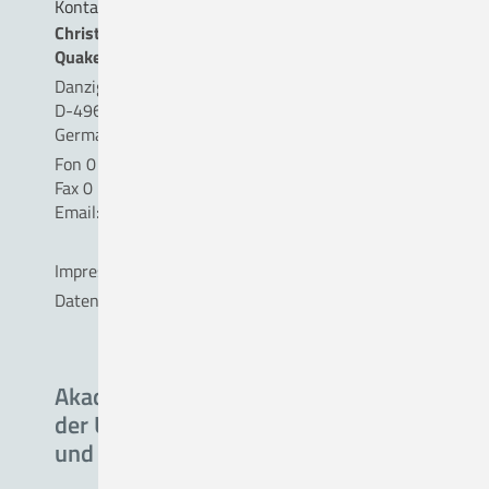
Kontakt
Christliches Krankenhaus
Quakenbrück gemeinnützige GmbH
Danziger Straße 2
D-49610 Quakenbrück
Germany
Fon 0 54 31 . 15 - 0
Fax 0 54 31 . 15 - 18 09
Email:
info(a)ckq-gmbh.de
Impressum
Datenschutz
Akademisches Lehrkrankenhaus
der Universität Oldenburg
und Medical School Groningen