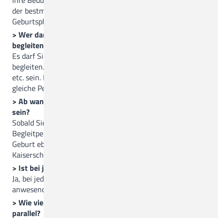
Ihre Bedürfnisse eingehen und gemeinsam mit Ihnen nach
der bestmöglichsten Unterstützung zur vorliegenden
Geburtsphase suchen.
> Wer darf mich während der Geburt im Kreißsaal
begleiten?
Es darf Sie eine Person Ihrer Wahl unter der Geburt
begleiten. Dies kann Ihr Partner, eine Freundin, Verwandte
etc. sein. Es darf Sie während der Geburt immer nur die
gleiche Person begleiten.
> Ab wann darf meine Begleitung bei der Geburt dabei
sein?
Sobald Sie fest im Kreißsaal sind, darf Sie Ihre
Begleitperson unterstützen. Dies gilt für eine normale
Geburt ebenso wie für einen geplanten oder ungeplanten
Kaiserschnitt.
> Ist bei jeder Geburt ein Arzt anwesend?
Ja, bei jeder Geburt sind ein Arzt und eine Hebamme
anwesend.
> Wie viele Geburten betreut eine Hebamme i.d.R.
parallel?