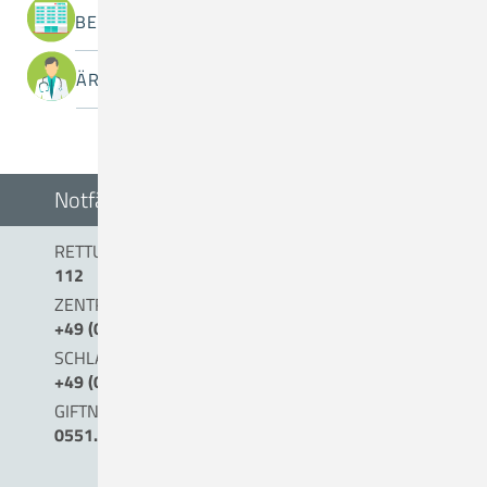
BEREICHE / ABTEILUNGEN
ÄRZTINNEN / ÄRZTE
Notfälle
RETTUNGSDIENST/NOTARZT
112
ZENTRALE NOTAUFNAHME (0 BIS 24 UHR)
+49 (0) 54 31 . 15 - 0
SCHLAGANFALLTELEFON
+49 (0) 5431. 15 45 15
GIFTNOTRUF
0551.19240