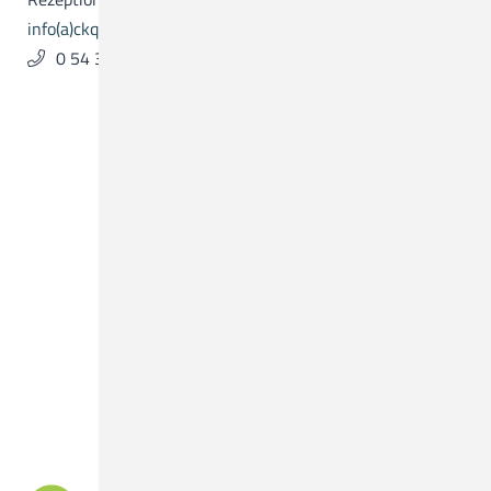
info(a)ckq-gmbh.de
0 54 31 . 15 - 0
Was suchen Sie?