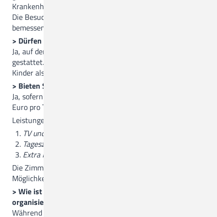
Krankenhauses Quakenbrück
Die Besuchszeit wird je nach aktueller Situation großzügig
bemessen.
> Dürfen die Geschwisterkinder mit zu Besuch kommen?
Ja, auf der Geburtenstation ist der Besuch von Kindern
gestattet. Hierbei gilt: Pro Familie sind nur max. zwei
Kinder als Besuch gestattet
> Bieten Sie Familienzimmer an?
Ja, sofern es die Stationsbelegung zulässt - Kosten 90
Euro pro Tag, drei Tage im Voraus zahlbar.
Leistungen:
TV und Telefon (Entertainmentprogramm)
Tageszeitung, wenn gewünscht
Extra Menü für Mutter und Vater
Die Zimmer auf der Wochenbettstation werden nach
Möglichkeit nur einzeln belegt.
> Wie ist der Klinikalltag auf der Wöchnerinnen-Station
organisiert?
Während des Vormittags verteilt laufen meist alle