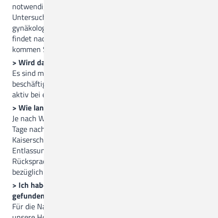
notwendigen Untersuchungen, wie zum Beispiel die U-
Untersuchung beim Kind, Hüftultraschall, Hörtest oder
gynäkologische Untersuchungen ab. Der restliche Ablauf
findet nach Bedarf und Absprache statt. Die Hebammen
kommen Sie zweimal täglich auf der Station besuchen.
> Wird das Stillen aktiv gefördert?
Es sind mehrere Stillberaterinnen auf der Wochenstation
beschäftigt. Das gesamte Team wird Sie nach Möglichkeit
aktiv bei einem guten Start in die Stillzeit unterstützen.
> Wie lange bleibt man nach der Geburt in der Klinik?
Je nach Wohlbefinden gehen die meisten Frauen circa 2-3
Tage nach einer Spontangeburt und 3-4 Tage nach einem
Kaiserschnitt nach Hause. Sollten Sie eine vorzeitige
Entlassung anstreben, so bitten wir Sie vorab
Rücksprache mit Ihrer Hebamme und Ihrem Kinderarzt
bezüglich einer ambulanten U2-Untersuchung zu halten.
> Ich habe keine Hebamme für das Wochenbett
gefunden. Was kann ich tun?
Für die Nachsorge im Wochenbett können Sie gerne
unsere Hebammensprechstunde in Anspruch nehmen.