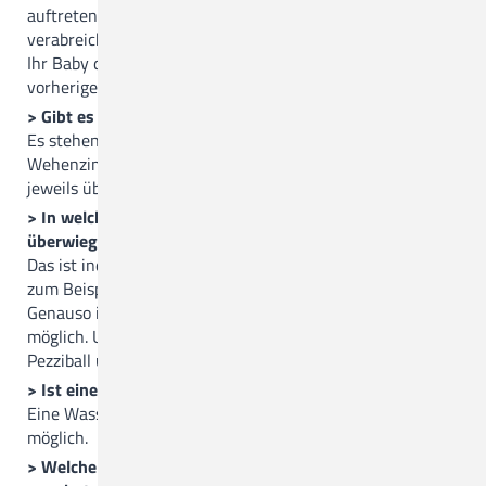
auftreten sollten oder bestimmte Medikamente
verabreicht werden, werden wir schon früher beginnen,
Ihr Baby dauerhaft zu überwachen. Auch hierbei wird eine
vorherige Absprache mit Ihnen erfolgen.
> Gibt es separate Wehenzimmer und Kreißsäle?
Es stehen drei Kreißsäle, ein Bad mit Gebärwanne und ein
Wehenzimmer zur Verfügung. Die Kreißsäle verfügen
jeweils über eigene Toiletten.
> In welcher Gebärhaltung bekommen die Frauen
überwiegend ihre Babys?
Das ist individuell sehr unterschiedlich. Beliebt sind der
zum Beispiel der Vierfüßlerstand oder die Seitenlage.
Genauso ist eine Geburt im Stehen, auf dem Hocker etc.
möglich. Unsere Kreißsäle sind mit einem Seil, einem
Pezziball und einer Matte ausgestattet.
> Ist eine Wassergeburt möglich?
Eine Wassergeburt ist je nach individueller Situation
möglich.
> Welche Möglichkeiten der Schmerzbehandlung werden