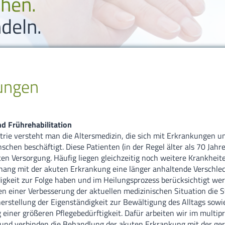
ehen.
Karriere
Gynäkologie un
deln.
Bildungszentr
Kardiologie / A
Suche
Klinische Akut
ungen
Sitemap
Konservative I
Impressum
Neuro-Zentru
nd Frührehabilitation
trie versteht man die Altersmedizin, die sich mit Erkrankungen u
Datenschutzer
Neuro-, Wirbel
schen beschäftigt. Diese Patienten (in der Regel älter als 70 Jahr
rten Versorgung. Häufig liegen gleichzeitig noch weitere Krankheite
Neurologie
ng mit der akuten Erkrankung eine länger anhaltende Verschlec
igkeit zur Folge haben und im Heilungsprozess berücksichtigt we
Pneumologie/In
ben einer Verbesserung der aktuellen medizinischen Situation die 
erstellung der Eigenständigkeit zur Bewältigung des Alltags sowi
einer größeren Pflegebedürftigkeit. Dafür arbeiten wir im multip
nd verbinden die Behandlung der akuten Erkrankung mit der ger