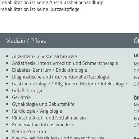
rehabilitation ist keine Anschlussheilbehandlung.
rehabilitation ist keine Kurzzeitpflege.
Medizin / Pflege
Ö
Öf
Allgemein- u. Viszeralchirurgie
Anästhesie, Intensivmedizin und Schmerztherapie
Mo
Diabetes-Zentrum / Endokrinologie
07
Diagnostische und interventionelle Radiologie
Fr
Gastroenterologie / Allg. Innere Medizin / Infektiologie
07
Gefäßchirurgie
Geriatrie
Öf
Gynäkologie und Geburtshilfe
Mo
Kardiologie / Angiologie
07
Klinische Akut- und Notfallmedizin
Fr
Konservative Intensivmedizin
07
Neuro-Zentrum
Neuro-, Wirbelsäulen- und Nervenchirurgie
Be