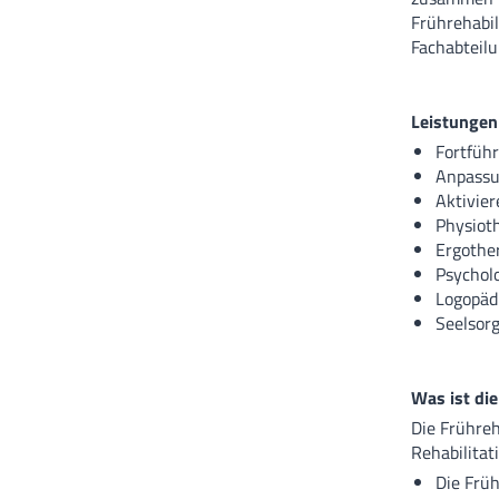
Frührehabil
Fachabteilu
Leistungen
Fortfüh
Anpassu
Aktivier
Physiot
Ergothe
Psychol
Logopäd
Seelsor
Was ist die
Die Frühreh
Rehabilitati
Die Früh