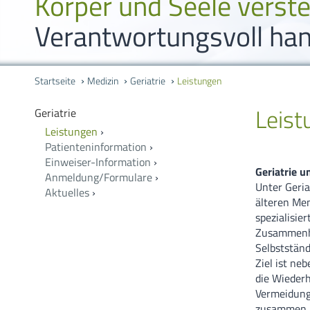
Körper und Seele verst
Verantwortungsvoll han
Startseite
Medizin
Geriatrie
Leistungen
Leist
Geriatrie
Leistungen
›
Patienteninformation
›
Einweiser-Information
›
Geriatrie u
Anmeldung/Formulare
›
Unter Geria
Aktuelles
›
älteren Men
spezialisie
Zusammenha
Selbstständ
Ziel ist ne
die Wiederh
Vermeidung 
zusammen u