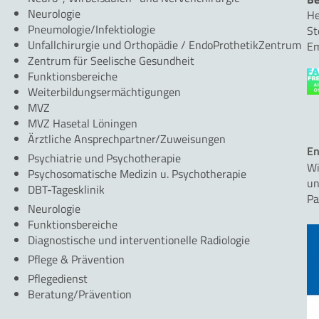
Neurologie
He
Pneumologie/Infektiologie
St
Unfallchirurgie und Orthopädie / EndoProthetikZentrum
Em
Zentrum für Seelische Gesundheit
Funktionsbereiche
Weiterbildungsermächtigungen
MVZ
MVZ Hasetal Löningen
Ärztliche Ansprechpartner/Zuweisungen
En
Psychiatrie und Psychotherapie
Wi
Psychosomatische Medizin u. Psychotherapie
un
DBT-Tagesklinik
Pa
Neurologie
Funktionsbereiche
Diagnostische und interventionelle Radiologie
Pflege & Prävention
Pflegedienst
Beratung/Prävention