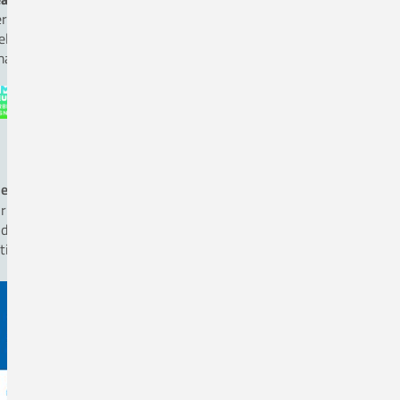
rr Andreas Hömer, Fon 05431. 15-1825
ellvertreter Herr Ole Kettmann, Fon 05431. 15-1816
ail:
beauftragter-mp-sicherheit(a)ckq-gmbh.de
ergiemanagement nach ISO 50 001
r betreiben Energiemanagement nach DIN EN ISO 50001
d achten auf energieeffiziente Beschaffung, wenn das
tientenwohl hierdurch nicht eingeschränkt wird.