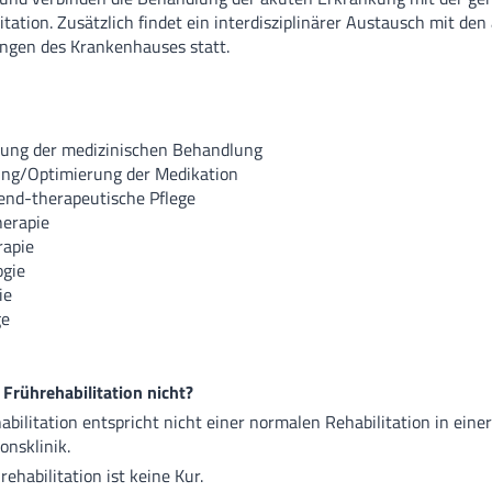
itation. Zusätzlich findet ein interdisziplinärer Austausch mit de
Zentrum für Se
ngen des Krankenhauses statt.
Funktionsberei
Weiterbildung
rung der medizinischen Behandlung
ng/Optimierung der Medikation
end-therapeutische Pflege
MVZ
herapie
rapie
MVZ Hasetal L
ogie
ie
Ärztliche Ans
ge
 Frührehabilitation nicht?
abilitation entspricht nicht einer normalen Rehabilitation in einer
onsklinik.
rehabilitation ist keine Kur.