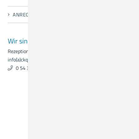
ANREGUNGEN UND KRITIK
Wir sind für Sie da.
Rezeption & Empfang
info(a)ckq-gmbh.de
0 54 31 . 15 - 0