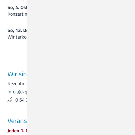
So, 4. Oktober 2026, 17.00 Uhr
Konzert mit dem Duo Acoustic Colours
So, 13. Dezember 2026, 17.00 Uhr
Winterkonzert mit der Gospelgroup Artland
Wir sind für Sie da.
Rezeption & Empfang
info(a)ckq-gmbh.de
0 54 31 . 15 - 0
Veranstaltungen
Jeden 1. Mittwoch im Monat