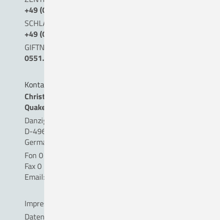
+49 (0) 54 31 . 15 - 0
SCHLAGANFALLTELEFON
+49 (0) 5431. 15 45 15
GIFTNOTRUF
0551.19240
Kontakt
Christliches Krankenhaus
Quakenbrück gemeinnützige GmbH
Danziger Straße 2
D-49610 Quakenbrück
Germany
Fon 0 54 31 . 15 - 0
Fax 0 54 31 . 15 - 18 09
Email:
info(a)ckq-gmbh.de
Impressum
Datenschutz