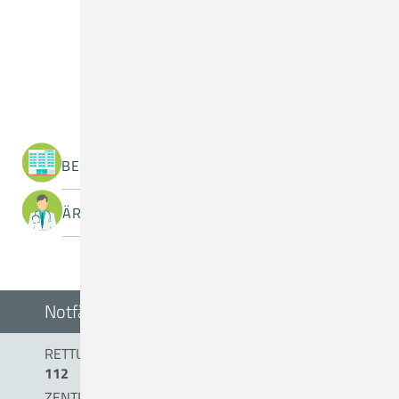
Was suchen Sie?
BEREICHE / ABTEILUNGEN
ÄRZTINNEN / ÄRZTE
Notfälle
RETTUNGSDIENST/NOTARZT
112
ZENTRALE NOTAUFNAHME (0 BIS 24 UHR)