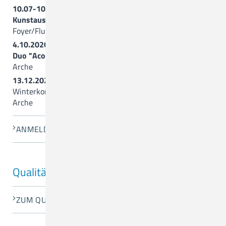
10.07-10.09.2026
Kunstausstellung “Summerfeeling”
Foyer/Flure vor der Arche
4.10.2026, 17.00 Uhr
Duo "Acoustic Colours" (Querflöte+Gitarre)
Arche
13.12.2026, 17.00 Uhr
Winterkonzert mit der
Gospelgroup Artland
Arche
ANMELDUNG
Qualitätsentwicklung
ZUM QUALITÄTSBERICHT 2024 (PDF)