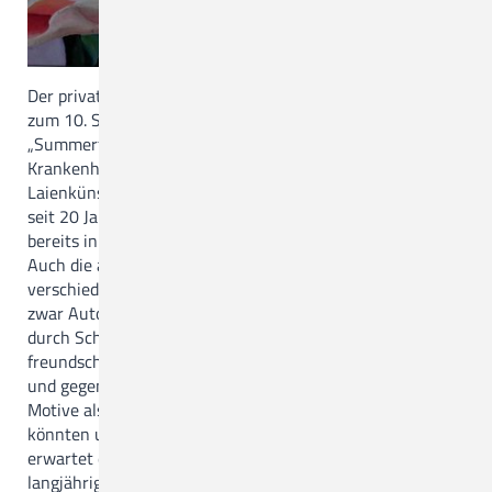
Der private MalClub Palette präsentiert vom 10. Juli bis
zum 10. September eine Ausstellung zum Thema
„Summerfeeling“ in der Archegalerie des Christlichen
Krankenhauses. Das Quartett der Quakenbrücker
Laienkünstlerinnen Ilse, Ute, Edith und Sandra schwingt
seit 20 Jahren den Pinsel im Atelier von Ilse, welche
bereits in Hamburg prämierte Gemälde ausgestellt hat.
Auch die anderen drei Malerinnen haben Bilder an
verschiedenen Orten der Region gezeigt. Alle vier sind
zwar Autodidakten, lassen sich jedoch immer wieder
durch Schulungen und Fachliteratur inspirieren. Ihre
freundschaftlichen Beziehungen sind durch Akzeptanz
und gegenseitige Motivation geprägt. Denn sowohl die
Motive als auch Materialien und Maltechniken der Frauen
könnten unterschiedlicher nicht sein. In der Archegalerie
erwartet die Besucher eine große Bandbreite ihrer
langjährigen Passion. Darunter finden sich Porträts,