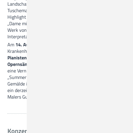
Landschafts- und Blumenbilder sowie chinesische
Tuschemalerei und expressionische Stimmungsbilder. Ein
Highlight ist das von Ilse kürzlich fertiggestellte Werk
„Dame mit Fächer“, welche als letztes, 1917 unvollendetes
Werk von Gustav Klimt gilt. Ilse hat dem Bild eine eigene
Interpretation verliehen.
Am
14. August
lädt die Arche Kapelle des Christlichen
Krankenhauses ab 17 Uhr zu einem
Konzert mit dem
Pianisten und Musikpädagogen Aldo Brecke und der
Opernsängerin Sarah Williamson
ein. Es ist zeitgleich
eine Vernissage des Malclubs Palette zum Thema
„Summerfeeling“, der noch bis zum 10. September rund 40
Gemälde in der Arche-Galerie präsentiert. Das Foto zeigt
ein derzeit ausgestelltes Bild nach einem Motiv des
Malers Gustav Klimt.
Konzerte