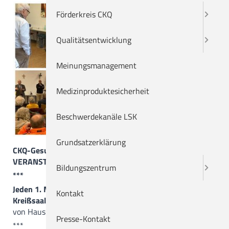
Karriere
Förderkreis CKQ
Bildungszentrum
Qualitätsentwicklung
Suche
Meinungsmanagement
Sitemap
Medizinproduktesicherheit
Impressum
Beschwerdekanäle LSK
Datenschutzerklärung
Grundsatzerklärung
CKQ-Gesundheitswissen: ÖFFENTLICHE VORTRÄGE UND
VERANSTALTUNGEN
Bildungszentrum
***
Jeden 1. Mittwoch im Monat
Kontakt
Kreißsaalführung
, 19.00 Uhr, Treffpunkt in der Cafeteria
von Haus 1, Anmeldung nicht erforderlich
Presse-Kontakt
***