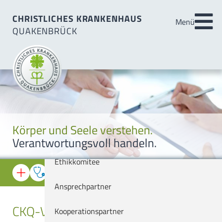
Über uns
CHRISTLICHES KRANKENHAUS
Menü
QUAKENBRÜCK
Startseite
Aktuell
Patienten & Besucher
Veranstaltungen
Medizin
Leitbild
Körper und Seele verstehen.
Pflege & Prävention
Organisation
Verantwortungsvoll handeln.
Über uns
Ethikkomitee
Notfall-Informationen
Ansprechpartner
CKQ-Veranstaltungen
Ärztlicher Bereitschaftsdienst
Kooperationspartner