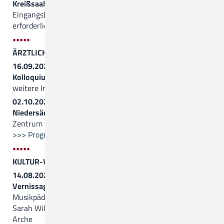
Kreißsaalführung
, 19.00 Uhr, Treffpunkt ist der
Eingangsbereich von Haus 1, Anmeldung nicht
erforderlich
•••••
ÄRZTLICHE FORTBILDUNGEN
16.09.2026, 15.00 Uhr
Kolloquium des Neuro-Zentrums
weitere Informationen folgen
02.10.2026, 9.30 Uhr
Niedersächsische PIA-Leitungstagung
Zentrum für Seelische Gesundheit
>>> Programm (PDF)
•••••
KULTUR-VERANSTALTUNGEN
14.08.2026, 17.00 Uhr
Vernissage und Konzert
mit dem Pianisten und
Musikpädagogen Aldo Brecke und der Opernsängerin
Sarah Williamson
Arche