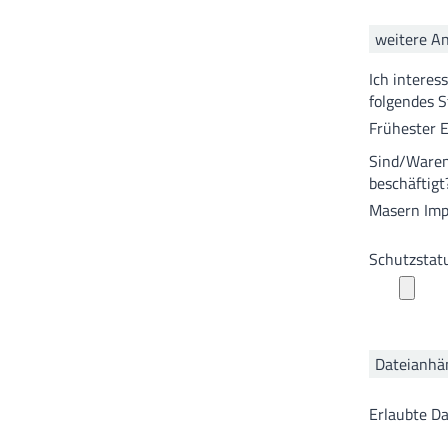
weitere A
Ich interes
folgendes S
Frühester E
Sind/Waren
beschäftigt
Masern Imp
Schutzstat
Dateianhän
Erlaubte Dat