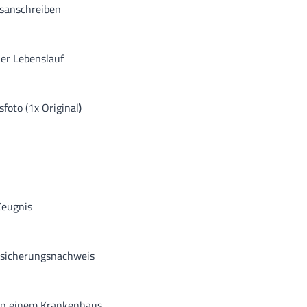
sanschreiben
her Lebenslauf
oto (1x Original)
Zeugnis
sicherungsnachweis
in einem Krankenhaus