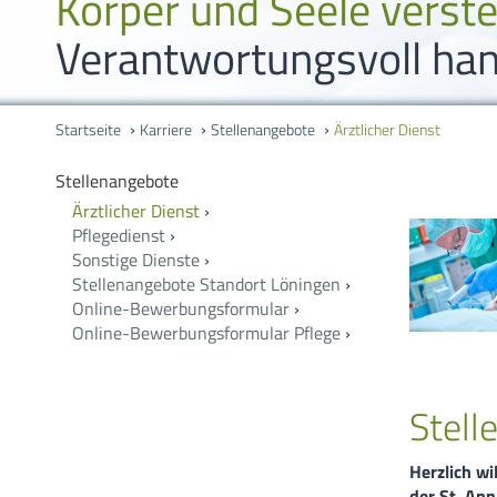
Körper und Seele verst
Verantwortungsvoll han
Startseite
Karriere
Stellenangebote
Ärztlicher Dienst
Stellenangebote
Ärztlicher Dienst
›
Pflegedienst
›
Sonstige Dienste
›
Stellenangebote Standort Löningen
›
Online-Bewerbungsformular
›
Online-Bewerbungsformular Pflege
›
Stell
Herzlich w
der St. Ann