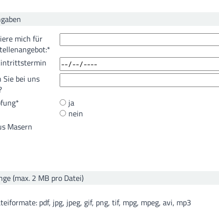
ngaben
siere mich für
tellenangebot:
*
intrittstermin
 Sie bei uns
?
fung
*
ja
nein
us Masern
ge (max. 2 MB pro Datei)
eiformate: pdf, jpg, jpeg, gif, png, tif, mpg, mpeg, avi, mp3