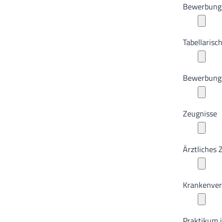
Bewerbung
Tabellarisc
Bewerbungsf
Zeugnisse
Ärztliches 
Krankenver
Praktikum 