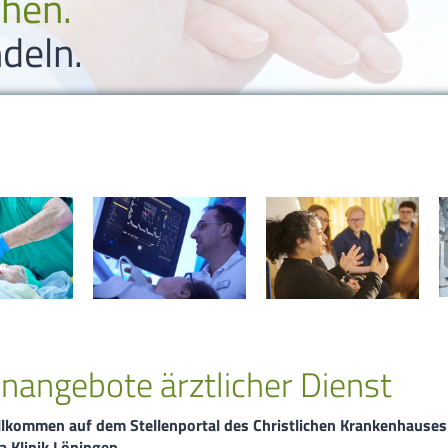
ehen.
Karriere
Bildungszentr
deln.
Bildungszentr
Suche
Sitemap
Impressum
Datenschutzer
enangebote ärztlicher Dienst
illkommen auf dem Stellenportal des Christlichen Krankenhause
a Klinik Löningen.