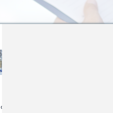
um
um
Kontakt:
karriere(a)ckq-gmbh.de
Telefon: 05431/ 15 - 0
klärung
s Quakenbrück und