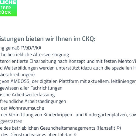
istungen bieten wir Ihnen im CKQ:
ng gemäß TVöD/VKA
che betriebliche Altersversorgung
terorientierte Einarbeitung nach Konzept und mit festen Mentor/
d Weiterbildungen werden unterstützt (dazu auch die speziellen 
sbeschreibungen)
von AMBOSS, der digitalen Plattform mit aktuellem, leitlinieng
gewissen aller Fachrichtungen
ische Arbeitszeiterfassung
nfreundliche Arbeitsbedingungen
ei der Wohnraumsuche
i der Vermittlung von Kinderkrippen- und Kindergartenplätzen, so
agesstätten
e des betrieblichen Gesundheitsmanagements (Hansefit ©)
des Dienstradleasings über JobRad ©