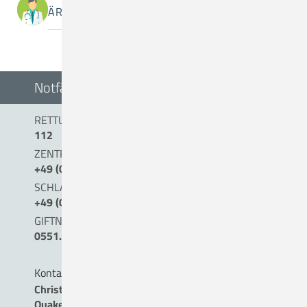
ÄRZTINNEN / ÄRZTE
Notfälle
RETTUNGSDIENST/NOTARZT
112
ZENTRALE NOTAUFNAHME (0 BIS 24 UHR)
+49 (0) 54 31 . 15 - 0
SCHLAGANFALLTELEFON
+49 (0) 5431. 15 45 15
GIFTNOTRUF
0551.19240
Kontakt
Christliches Krankenhaus
Quakenbrück gemeinnützige GmbH