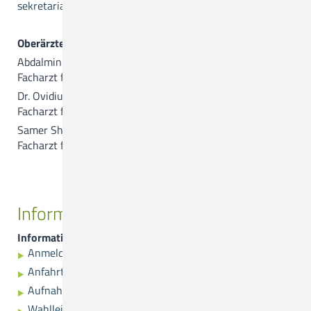
sekretariat.viszeralchirurgie@ckq-gmbh.de
Oberärzte:
Abdalminim Al Alwani
Facharzt für Viszeralchirurgie
Dr. Ovidiu Andreica
Facharzt für Chirurgie, Viszeralchirurgie
Samer Shaheen
Facharzt für Viszeralchirurgie, Proktologie
Informationen
Informationen
Anmeldung
Anfahrtsplan
Aufnahme
Wahlleistungen