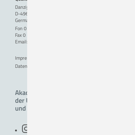
Danziger Straße 2
D-49610 Quakenbrück
Germany
Fon 0 54 31 . 15 - 0
Fax 0 54 31 . 15 - 18 09
Email:
info(a)ckq-gmbh.de
Impressum
Datenschutz
Akademisches Lehrkrankenhaus
der Universität Oldenburg
und Medical School Groningen