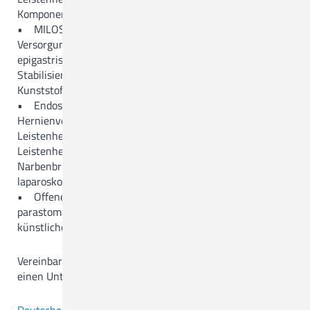
Komponentenseparation – Ramirez, Open Sublay)
• MILOS (Mini- or Less-open Sublay Operation) –
Versorgung großer Narbenbrüche, Nabelbrüche und
epigastrischer Brüche über einen kleinen Hautschnitt mit
Stabilisierung der Bauchwand durch spezielle
Kunststoffnetze
• Endoskopische- und laparoskopische
Hernienversorgung mit Netzen (transperitoneale
Leistenherniotomie-TAP, präperitoneale
Leistenherniotomie – TEP, laparoskopische Nabel- und
Narbenbruchoperation – Schlüssellochtechnik – IPOM,
laparoskopischer Versorgung von Zwerchfellhernie)
• Offene- und laparoskopische Versorgung von
parastomalen Hernien (Bruch im Bereich eines
künstlichen Darmausganges) mit Netz
Vereinbaren Sie ein persönliches Beratungsgespräch, bzw.
einen Untersuchungstermin.