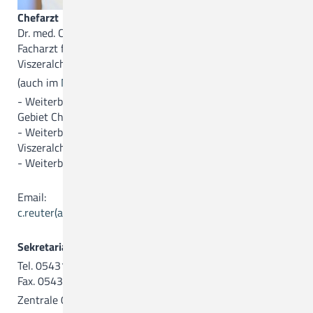
Chefarzt
Dr. med. Christoph Reuter
Facharzt für Chirurgie, Viszeralchirurgie, spezielle
Viszeralchirurgie und Proktologie
(auch im
MVZ am CKQ
tätig)
- Weiterbildungsermächtigung Basisweiterbildung im
Gebiet Chirurgie
- Weiterbildungsermächtigung [30 Monate] im Gebiet der
Viszeralchirurgie
- Weiterbildungsermächtigung [12 Monate] Proktologie
Email:
c.reuter(a)ckq-gmbh.de
Sekretariat
Tel. 05431.15-4651
Fax. 05431.15-4653
Zentrale 05431.15-0