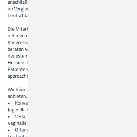
anschließender statistischer Auswertung aller Ergebnisse
im Vergleich zu allen zertifizierten Hernienzentren in
Zentrum für Seelische Gesundheit
Deutschland.
Funktionsbereiche
Die Mitarbeiter der viszeralchirurgischen Abteilung
nehmen regelmäßig an Fachweiterbildungen und
Weiterbildungsermächtigungen
Kongressen teil. In unserer Hernien-Sprechstunde im MVZ
beraten wir unsere Patienten umfassend über die
MVZ
neuesten Behandlungsmethoden in Bezug auf die
Hernienchirurgie und planen zusammen mit dem
Patienten ein individuelles Behandlungskonzept (tailored
MVZ Hasetal Löningen
approach).
Ärztliche Ansprechpartner/Zuweisungen
Wir können alle Verfahren der modernen Hernienchirurgie
anbieten:
• Konventionelle Hernienoperationen ohne Netz z.b. bei
Jugendlichen (Shouldice)
• Versorgung kindlicher Leistenbrüche (offener Proc.
Vaginalis)
• Offene Versorgung von Bauchwand- und
Leistenhernien mit Kunstoffnetzen (Lichtenstein,