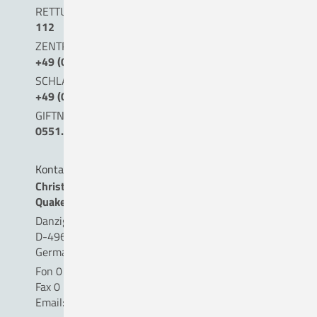
RETTUNGSDIENST/NOTARZT
112
ZENTRALE NOTAUFNAHME (0 BIS 24 UHR)
+49 (0) 54 31 . 15 - 0
SCHLAGANFALLTELEFON
+49 (0) 5431. 15 45 15
GIFTNOTRUF
0551.19240
Kontakt
Christliches Krankenhaus
Quakenbrück gemeinnützige GmbH
Danziger Straße 2
D-49610 Quakenbrück
Germany
Fon 0 54 31 . 15 - 0
Fax 0 54 31 . 15 - 18 09
Email:
info(a)ckq-gmbh.de