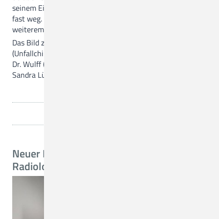
seinem Eingriff erklärt er: "Meine Schmerzen am Knie sind
fast weg. Ich werde die Behandlung im CKQ
weiterempfehlen.“
Das Bild zeigt von rechts nach links: Chefarzt Dr. Bode
(Unfallchirurgie und Orthopädie), Berthold Rump, Chefarzt
Dr. Wulff (Diagnostische und Interventionelle Radiologie),
Sandra Lückrandt, Leitende MTR CKQ und SAKL.
Neuer Funktionsoberarzt in der
Radiologie