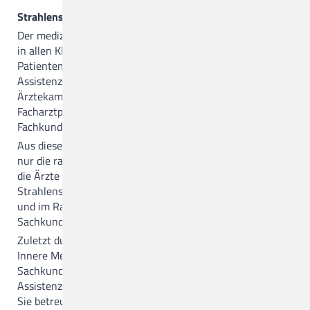
Strahlenschutz und Sachkundevermittlung
Der medizinische Strahlenschutz spielt eine wichtige Rolle
in allen Kliniken, um Gefährdungen für Patientinnen und
Patienten und Beschäftigte zu vermeiden. Von allen
Assistenzärztinnen und Assistenzärzten verlangt die
Ärztekammer Niedersachsen bei der Anmeldung zur
Facharztprüfung daher den Nachweis der erforderlichen
Fachkunden im gesetzlich geregelten Strahlenschutz.
Aus diesem Grund werden in der Radiologie des CKQ nicht
nur die radiologischen Ärztinnen und Ärzte, sondern auch
die Ärzte der anderen klinischen Abteilungen im
Strahlenschutz weitergebildet. Dies ist berufsbegleitend
und im Rahmen eines zweiwöchigen Praktikums zum sog.
Sachkundeerwerb möglich.
Zuletzt durchlief Herr Danijel Stevanovic aus der Klinik für
Innere Medizin und Pneumologie diese
Sachkundevermittlung. Auf dem Foto ist er mit der
Assistenzärztin der Radiologie, Geetha Cherian, zu sehen.
Sie betreute ihn neben der fachärztlichen Supervision