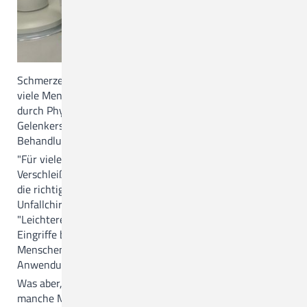
Zentrum für Seelische Gesundheit
Funktionsbereiche
Schmerzen an den Gelenken betreffen in Deutschland
Weiterbildungsermächtigungen
viele Menschen. Neben den etablierten Behandlungen
durch Physiotherapie, Medikamente, Anwendungen und
MVZ
Gelenkersatz steht jetzt eine innovative
Behandlungsmethode am CKQ zur Verfügung.
MVZ Hasetal Löningen
"Für viele Menschen mit chronischen Schmerzen und
Verschleiß an den großen Gelenken ist ein Gelenkersatz
die richtige Therapie", sagt der Chefarzt der
Ärztliche Ansprechpartner/Zuweisungen
Unfallchirurgie und Orthopädie am CKQ, Dr. Bode.
"Leichtere Schäden können durch arthroskopische
Eingriffe behoben oder verbessert werden. Für andere
Menschen ist Physiotherapie oder eine andere
Anwendung besser geeignet".
Was aber, wenn die etablierten Therapien versagen? Für
manche Menschen ist ein Gelenkersatz auch keine