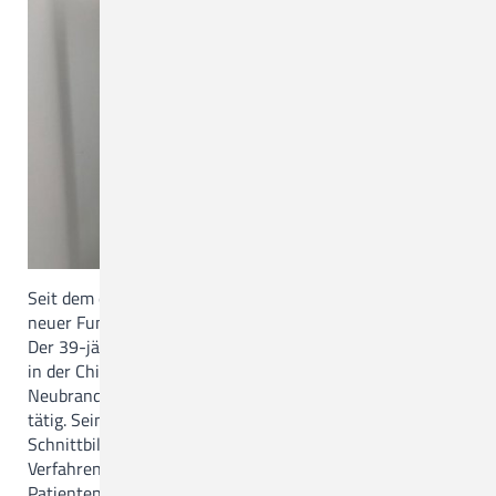
Seit dem ersten Oktober 2024 ist Mikhail Danilchankau
neuer Funktionsoberarzt in der Radiologie des CKQ.
Der 39-jährige Arzt stammt aus Belarus, nach Stationen
in der Chirurgie in Belarus und Radiologie in
Neubrandenburg ist er seit Anfang 2023 bei uns im CKQ
tätig. Sein Tätigkeitsspektrum umfasst vor allem
Schnittbild-Diagnostik mit modernen radiologischen
Verfahren in der Versorgung stationärer Patientinnen und
Patienten des Christlichen Krankenhauses.