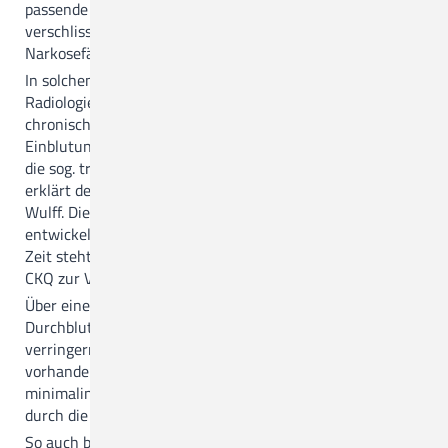
passende Option, z.B. wenn das Gelenk noch nicht
verschlissen ist, oder eine Erkrankung die
Narkosefähigkeit beeinträchtigt.
In solchen Fällen setzt das CKQ die Interventionelle
Radiologie ein. "Ein neues Verfahren zur Behandlung von
chronischen Schmerzen an Gelenken oder auch
Einblutungen in die Gelenkkapsel nach Gelenkersatz ist
die sog. transarterielle periartikuläre Embolisation (TAPE)",
erklärt der Chefarzt der Radiologie am CKQ, Dr. Asmus
Wulff. Dieses Behandlungsverfahren wurde in Japan
entwickelt und ist in Deutschland ganz neu. Seit kurzer
Zeit steht es auch für Patientinnen und Patienten am
CKQ zur Verfügung.
Über einen Katheter am Arm oder an der Leiste wird die
Durchblutung der Gelenkkapsel reduziert. Dadurch
verringern sich Schwellungen, Schmerzen und, wenn
vorhanden, das Risiko einer Einblutung im Gelenk. Dieser
minimalinvasive Eingriff wird in örtlicher Betäubung
durch die Interventionelle Radiologie durchgeführt.
So auch bei unserem Patienten Berthold Rump (68). Nach