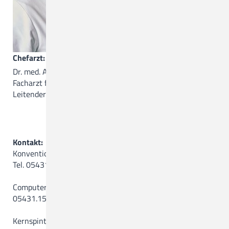
Chefarzt:
Dr. med. Asmus Wulff
Facharzt für Radiologie
Leitender Radiologe des MVZ am CKQ
Kontakt:
Konventionelle Radiologie/DSA
Tel. 05431.15-17 92
Computertomographie (CT)
05431.15-17 92
Kernspintomographie (MRT)