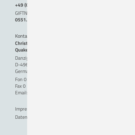
+49 (0) 5431. 15 45 15
GIFTNOTRUF
0551.19240
Kontakt
Christliches Krankenhaus
Quakenbrück gemeinnützige GmbH
Danziger Straße 2
D-49610 Quakenbrück
Germany
Fon 0 54 31 . 15 - 0
Fax 0 54 31 . 15 - 18 09
Email:
info(a)ckq-gmbh.de
Impressum
Datenschutz