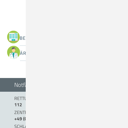
Was suchen Sie?
BEREICHE / ABTEILUNGEN
ÄRZTINNEN / ÄRZTE
Notfälle
RETTUNGSDIENST/NOTARZT
112
ZENTRALE NOTAUFNAHME (0 BIS 24 UHR)
+49 (0) 54 31 . 15 - 0
SCHLAGANFALLTELEFON