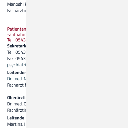
Manoshi Pakrasi
Fachärztin für Psychiatrie und Psychotherapie
Patientenanmeldung/
-aufnahme
Tel.: 05431.15-1743
Sekretariat:
Tel.: 05431.15-27 02
Fax: 05431.15-27 11
psychiatrie(a)ckq-gmbh.de
Leitender Oberarzt
Dr. med. Matthias Kaufold
Facharzt für Psychiatrie, Psychotherapie und Neurologie
Oberärztin
Dr. med. Christine Lichtblau
Fachärztin für Psychiatrie, Psychotherapie und Neurologie
Leitende Dipl.-Psychologin
Martina Hasenpatt