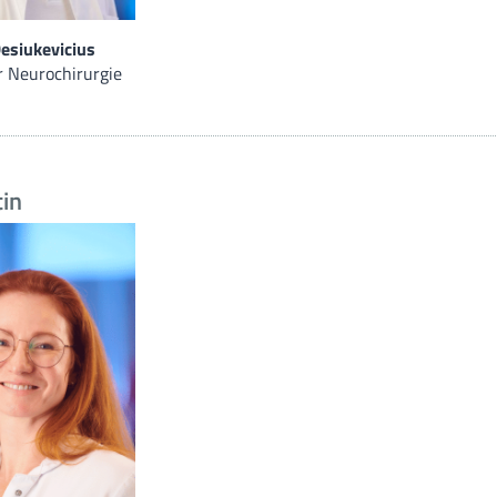
Zentrum für Se
esiukevicius
r Neurochirurgie
Funktionsberei
Weiterbildung
in
MVZ
MVZ Hasetal L
Ärztliche Ans