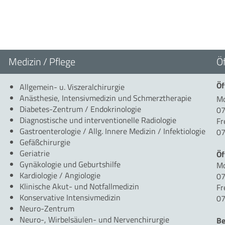
Medizin / Pflege
Ö
Öf
Allgemein- u. Viszeralchirurgie
Anästhesie, Intensivmedizin und Schmerztherapie
Mo
Diabetes-Zentrum / Endokrinologie
07
Diagnostische und interventionelle Radiologie
Fr
Gastroenterologie / Allg. Innere Medizin / Infektiologie
07
Gefäßchirurgie
Geriatrie
Öf
Gynäkologie und Geburtshilfe
Mo
Kardiologie / Angiologie
07
Klinische Akut- und Notfallmedizin
Fr
Konservative Intensivmedizin
07
Neuro-Zentrum
Neuro-, Wirbelsäulen- und Nervenchirurgie
Be