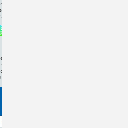
rr Andreas Hömer, Fon 05431. 15-1825
ellvertreter Herr Ole Kettmann, Fon 05431. 15-1816
ail:
beauftragter-mp-sicherheit(a)ckq-gmbh.de
ergiemanagement nach ISO 50 001
r betreiben Energiemanagement nach DIN EN ISO 50001
d achten auf energieeffiziente Beschaffung, wenn das
tientenwohl hierdurch nicht eingeschränkt wird.