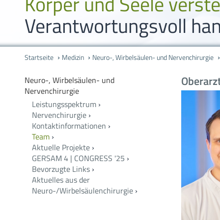
Körper und Seele verst
Verantwortungsvoll han
Startseite
Medizin
Neuro-, Wirbelsäulen- und Nervenchirurgie
Oberarz
Neuro-, Wirbelsäulen- und
Nervenchirurgie
Leistungsspektrum
›
Nervenchirurgie
›
Kontaktinformationen
›
Team
›
Aktuelle Projekte
›
GERSAM 4 | CONGRESS '25
›
Bevorzugte Links
›
Aktuelles aus der
Neuro-/Wirbelsäulenchirurgie
›