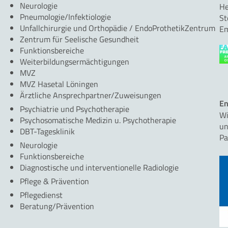
Neurologie
He
Pneumologie/Infektiologie
St
Unfallchirurgie und Orthopädie / EndoProthetikZentrum
Em
Zentrum für Seelische Gesundheit
Funktionsbereiche
Weiterbildungsermächtigungen
MVZ
MVZ Hasetal Löningen
Ärztliche Ansprechpartner/Zuweisungen
En
Psychiatrie und Psychotherapie
Wi
Psychosomatische Medizin u. Psychotherapie
un
DBT-Tagesklinik
Pa
Neurologie
Funktionsbereiche
Diagnostische und interventionelle Radiologie
Pflege & Prävention
Pflegedienst
Beratung/Prävention