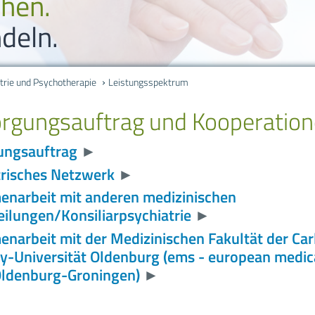
ehen.
Karriere
Gynäkologie un
deln.
Bildungszentr
Kardiologie / A
trie und Psychotherapie
Leistungsspektrum
Suche
Klinische Akut
rgungsauftrag und Kooperatio
Sitemap
Konservative I
ungsauftrag
►
Impressum
Neuro-Zentru
trisches Netzwerk
►
narbeit mit anderen medizinischen
Datenschutzer
Neuro-, Wirbel
ilungen/Konsiliarpsychiatrie
►
Neurologie
arbeit mit der Medizinischen Fakultät der Car
y-Universität Oldenburg (ems - european medic
Pneumologie/In
Oldenburg-Groningen)
►