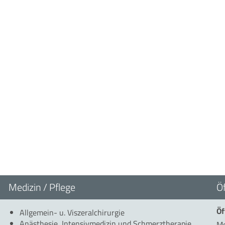
Medizin / Pflege
Ö
Öf
Allgemein- u. Viszeralchirurgie
Anästhesie, Intensivmedizin und Schmerztherapie
Mo