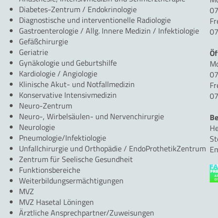
Diabetes-Zentrum / Endokrinologie
07
Diagnostische und interventionelle Radiologie
Fr
Gastroenterologie / Allg. Innere Medizin / Infektiologie
07
Gefäßchirurgie
Geriatrie
Öf
Gynäkologie und Geburtshilfe
Mo
Kardiologie / Angiologie
07
Klinische Akut- und Notfallmedizin
Fr
Konservative Intensivmedizin
07
Neuro-Zentrum
Neuro-, Wirbelsäulen- und Nervenchirurgie
Be
Neurologie
He
Pneumologie/Infektiologie
St
Unfallchirurgie und Orthopädie / EndoProthetikZentrum
Em
Zentrum für Seelische Gesundheit
Funktionsbereiche
Weiterbildungsermächtigungen
MVZ
MVZ Hasetal Löningen
Ärztliche Ansprechpartner/Zuweisungen