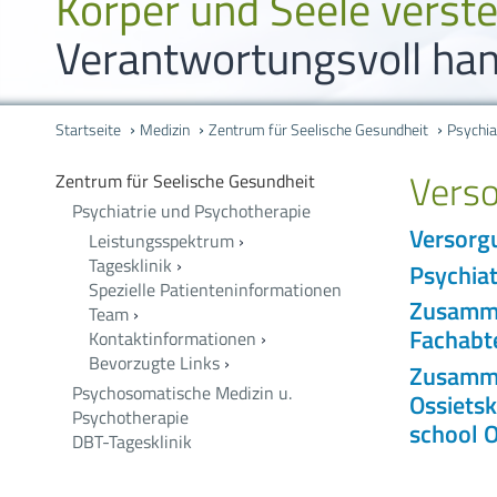
Körper und Seele verst
Verantwortungsvoll han
Startseite
Medizin
Zentrum für Seelische Gesundheit
Psychia
Verso
Zentrum für Seelische Gesundheit
Psychiatrie und Psychotherapie
Versorg
Leistungsspektrum
›
Tagesklinik
›
Psychia
Spezielle Patienteninformationen
Zusamme
Team
›
Fachabte
Kontaktinformationen
›
Bevorzugte Links
›
Zusammen
Psychosomatische Medizin u.
Ossietsk
Psychotherapie
school 
DBT-Tagesklinik