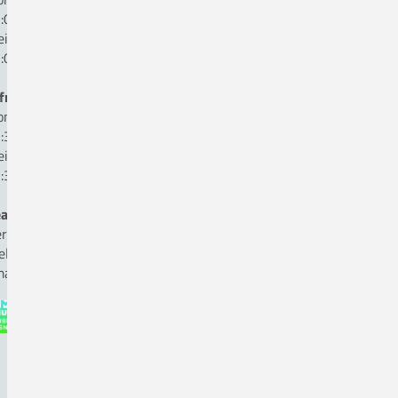
:00 bis 16:00 Uhr
eitag:
:00 bis 13:00 Uhr
fnungszeiten Kasse:
ntag bis Donnerstag
:30 bis 16:00 Uhr
eitag:
:30 bis 12:00 Uhr
auftragte für Medizinproduktesicherheit
rr Andreas Hömer, Fon 05431. 15-1825
ellvertreter Herr Ole Kettmann, Fon 05431. 15-1816
ail:
beauftragter-mp-sicherheit(a)ckq-gmbh.de