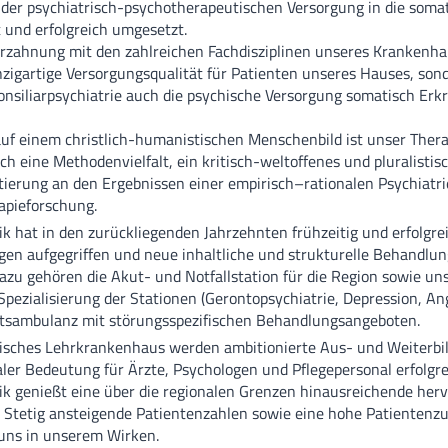
 der psychiatrisch-psychotherapeutischen Versorgung in die soma
und erfolgreich umgesetzt.
Zentrum für Se
rzahnung mit den zahlreichen Fachdisziplinen unseres Krankenhau
nzigartige Versorgungsqualität für Patienten unseres Hauses, son
Funktionsberei
onsiliarpsychiatrie auch die psychische Versorgung somatisch Erkr
Weiterbildung
uf einem christlich-humanistischen Menschenbild ist unser Ther
ch eine Methodenvielfalt, ein kritisch-weltoffenes und pluralisti
MVZ
tierung an den Ergebnissen einer empirisch–rationalen Psychiatr
apieforschung.
MVZ Hasetal L
ik hat in den zurückliegenden Jahrzehnten frühzeitig und erfolgrei
en aufgegriffen und neue inhaltliche und strukturelle Behandlu
 Dazu gehören die Akut- und Notfallstation für die Region sowie uns
Ärztliche Ans
 Spezialisierung der Stationen (Gerontopsychiatrie, Depression, A
tutsambulanz mit störungsspezifischen Behandlungsangeboten.
isches Lehrkrankenhaus werden ambitionierte Aus- und Weiterbi
ler Bedeutung für Ärzte, Psychologen und Pflegepersonal erfolgreic
ik genießt eine über die regionalen Grenzen hinausreichende herv
 Stetig ansteigende Patientenzahlen sowie eine hohe Patientenzu
uns in unserem Wirken.