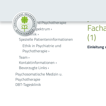
Startseite
Medizin
Zentrum für Seelische Gesundheit
Psychia
Jubil
Zentrum für Seelische Gesundheit
Psychiatrie und Psychotherapie
Facha
Leistungsspektrum
›
(1)
Tagesklinik
›
Spezielle Patienteninformationen
Ethik in Psychiatrie und
Einleitung
Psychotherapie
›
Team
›
Kontaktinformationen
›
Bevorzugte Links
›
Psychosomatische Medizin u.
Psychotherapie
DBT-Tagesklinik