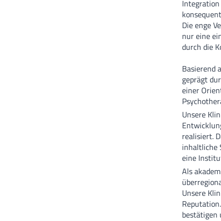
Integration
konsequent 
Die enge Ve
nur eine ei
durch die K
Basierend a
geprägt dur
einer Orien
Psychother
Unsere Klin
Entwicklung
realisiert.
inhaltliche
eine Insti
Als akadem
überregiona
Unsere Klin
Reputation.
bestätigen 