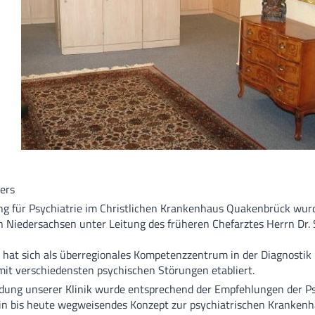
Karriere
Gynäkologie un
Bildungszentr
Kardiologie / A
Suche
Klinische Akut
Sitemap
Konservative I
Impressum
Neuro-Zentru
ders
Datenschutzer
Neuro-, Wirbel
ng für Psychiatrie im Christlichen Krankenhaus Quakenbrück wurd
in Niedersachsen unter Leitung des früheren Chefarztes Herrn Dr.
Neurologie
hat sich als überregionales Kompetenzzentrum in der Diagnostik
Pneumologie/In
it verschiedensten psychischen Störungen etabliert.
dung unserer Klinik wurde entsprechend der Empfehlungen der Ps
in bis heute wegweisendes Konzept zur psychiatrischen Krankenh