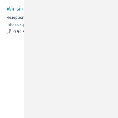
Wir sind für Sie da.
Rezeption & Empfang
info(a)ckq-gmbh.de
0 54 31 . 15 - 0
Was suchen Sie?