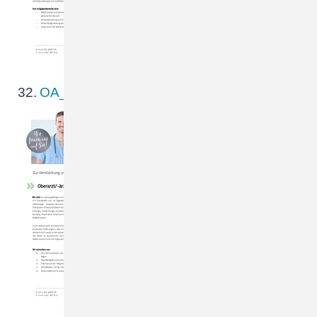
32.
OA_Innere_Med._Geriatrie.pdf
Zur Verstärkung unseres
Teams suchen wir zum
nächstmöglichen Zeitpunkt
ein/e Oberarzt/-ärztin
Innere Medizin - Geriatrie
(m/w/d) Wir sind ein
leistungsfähiger und
innovativer
Krankenhausverbund an…