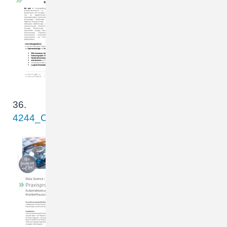
(m/w/d) in Voll- oder
Teilzeit Wir sind ein
leistungsfähiger und
innovativer…
36.
4244_CKQ__Stellenanz_Word_Praxisprojekt_IT
Data Science |
Medizininformatik
Praxisprojekt /
Masterthesis
Automatisierung klinischer
Datenprozesse im
Krankenhausumfeld Du
suchst ein praxisnahes
Masterprojekt mit echtem