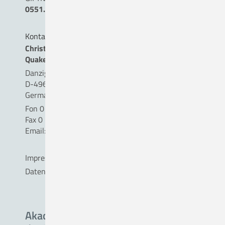
0551.19240
Kontakt
Christliches Krankenhaus
Quakenbrück gemeinnützige GmbH
Danziger Straße 2
D-49610 Quakenbrück
Germany
Fon 0 54 31 . 15 - 0
Fax 0 54 31 . 15 - 18 09
Email:
info(a)ckq-gmbh.de
Impressum
Datenschutz
Akademisches Lehrkrankenhaus