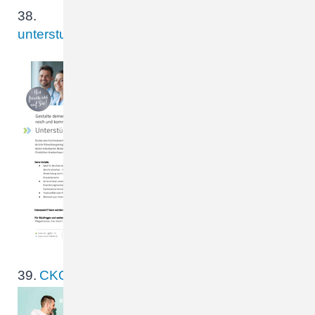
38.
unterstuetzungspool_4199_CKQ__Stellenanz_W
Gestalte deinen
Pflegealltag individuell und
abwechslungsreich und
komm als Pflegekraft
(m/w/d) in unseren
Unterstützungspool Pflege
Du bist eine hochmotivierte
Pflegekraft und suchst
einen…
39.
CKQ_InfoKarte_BZ_Ausbildung_web.pdf
BEN UND JE T Z T B E W
E R S TA R T E N !