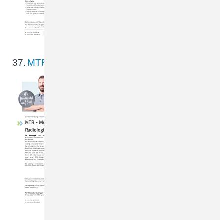
Impact im…
37.
MTR_07_2025.pdf
Zur Verstärkung unseres
Teams suchen wir zum
nächstmöglichen Zeitpunkt
eine MTR - Medizinischer
Technologe für Radiologie
(m/w/d) in Vollzeit oder
Teilzeit Die Radiologie des
MVZ am Christlichen…