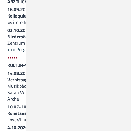
ÄRZTLICHE FORTBILDUNGEN
16.09.2026, 15.00 Uhr
Kolloquium des Neuro-Zentrums
weitere Informationen folgen
02.10.2026, 9.30 Uhr
Niedersächsische PIA-Leitungstagung
Zentrum für Seelische Gesundheit
>>> Programm (PDF)
•••••
KULTUR-VERANSTALTUNGEN
14.08.2026, 17.00 Uhr
Vernissage und Konzert
mit dem Pianisten und
Musikpädagogen Aldo Brecke und der Opernsängerin
Sarah Williamson
Arche
10.07-10.09.2026
Kunstausstellung “Summerfeeling”
Foyer/Flure vor der Arche
4.10.2026, 17.00 Uhr