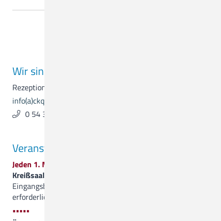
Suchergebnisse 31 bis 40 von 45
<
1
2
3
4
5
>
Wir sind für Sie da.
Rezeption & Empfang
info(a)ckq-gmbh.de
0 54 31 . 15 - 0
Veranstaltungen
Jeden 1. Mittwoch im Monat
Kreißsaalführung
, 19.00 Uhr, Treffpunkt ist der
Eingangsbereich von Haus 1, Anmeldung nicht
erforderlich
•••••