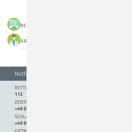
BEREICHE / ABTEILUNGEN
ÄRZTINNEN / ÄRZTE
Notfälle
RETTUNGSDIENST/NOTARZT
112
ZENTRALE NOTAUFNAHME (0 BIS 24 UHR)
+49 (0) 54 31 . 15 - 0
SCHLAGANFALLTELEFON
+49 (0) 5431. 15 45 15
GIFTNOTRUF