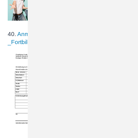
DURCH Infokarte für das
Bildungszentrum
40.
Anmeldung_Podologie-
_Fortbildung_A_5_Formular.pdf
Christliches Krankenhaus
Quakenbrück GmbH
Institut & Schule für
Podologie Danziger
Straße 2 - 49610
Quakenbrück Fax - Nr.
05431 – 151914 Mail:
podologie@ckq-gmbh.de
Anmeldung zum
Fortbildungsseminar…