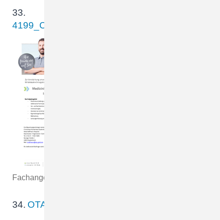
33.
4199_CKQ__Stellenanz_Word_1905_Sonst_Die
Zur Verstärkung unseres
Teams im MVZ am CKQ
(Bereiche Chirurgie/Neuro-
und Wirbelsäulenchirurgie)
suchen wir zum
nächstmöglichen Zeitpunkt
Medizinische
Fachangestellte/Arzthelfer/in In Voll- oder…
34.
OTA_OP_Pflege_OP_CKQ_SAKL.pdf
Wir suchen für unseren