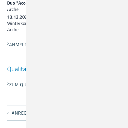
Duo "Acoustic Colours" (Querflöte+Gitarre)
Arche
13.12.2026, 17.00 Uhr
Winterkonzert mit der
Gospelgroup Artland
Arche
ANMELDUNG
Qualitätsentwicklung
ZUM QUALITÄTSBERICHT 2024 (PDF)
ANREGUNGEN UND KRITIK