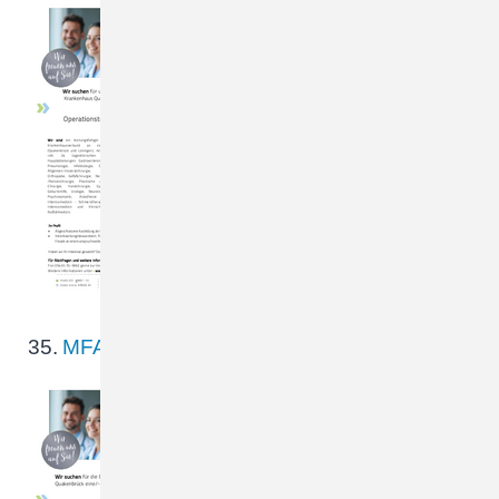
Zentral OP an den
Standorten Christliches
Krankenhaus
Quakenbrück und St. Anna
Klinik Löningen, eine/-n
OP-Pflegekraft/
Operationstechnische
Assistenten (OTA) (m/w/d)
In Voll-…
35.
MFA_Endoskopie.pdf
Wir suchen für die
Endoskopie am Standort
Christliches Krankenhaus
Quakenbrück eine/-n
Medizinische
Fachgestellte / MFA