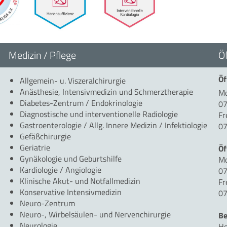
Medizin / Pflege
Ö
Öf
Allgemein- u. Viszeralchirurgie
Anästhesie, Intensivmedizin und Schmerztherapie
Mo
Diabetes-Zentrum / Endokrinologie
07
Diagnostische und interventionelle Radiologie
Fr
Gastroenterologie / Allg. Innere Medizin / Infektiologie
07
Gefäßchirurgie
Geriatrie
Öf
Gynäkologie und Geburtshilfe
Mo
Kardiologie / Angiologie
07
Klinische Akut- und Notfallmedizin
Fr
Konservative Intensivmedizin
07
Neuro-Zentrum
Neuro-, Wirbelsäulen- und Nervenchirurgie
Be
Neurologie
He