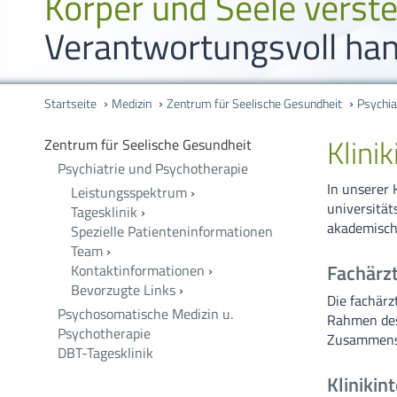
Körper und Seele verst
Verantwortungsvoll han
Startseite
Medizin
Zentrum für Seelische Gesundheit
Psychia
Klini
Zentrum für Seelische Gesundheit
Psychiatrie und Psychotherapie
In unserer K
Leistungsspektrum
›
universität
Tagesklinik
›
akademisch
Spezielle Patienteninformationen
Team
›
Fachärzt
Kontaktinformationen
›
Bevorzugte Links
›
Die fachärz
Psychosomatische Medizin u.
Rahmen des
Psychotherapie
Zusammensch
DBT-Tagesklinik
Klinikin