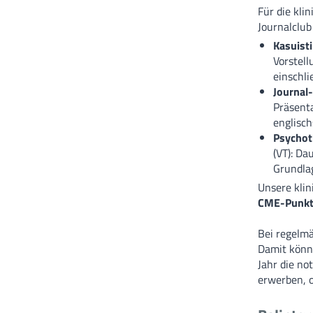
Für die kli
Journalclub
Kasuisti
Vorstell
einschli
Journal
Präsenta
englisch
Psychot
(VT): Da
Grundlag
Unsere klin
CME-Punkt
Bei regelm
Damit könne
Jahr die n
erwerben, 