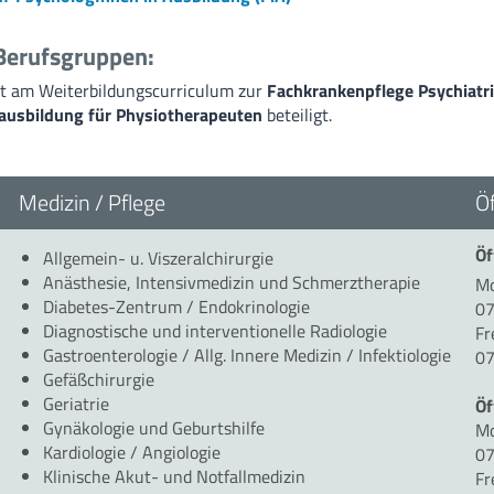
Berufsgruppen:
ist am Weiterbildungscurriculum zur
Fachkrankenpflege Psychiatr
eausbildung für Physiotherapeuten
beteiligt.
Medizin / Pflege
Ö
Öf
Allgemein- u. Viszeralchirurgie
Anästhesie, Intensivmedizin und Schmerztherapie
Mo
Diabetes-Zentrum / Endokrinologie
07
Diagnostische und interventionelle Radiologie
Fr
Gastroenterologie / Allg. Innere Medizin / Infektiologie
07
Gefäßchirurgie
Geriatrie
Öf
Gynäkologie und Geburtshilfe
Mo
Kardiologie / Angiologie
07
Klinische Akut- und Notfallmedizin
Fr