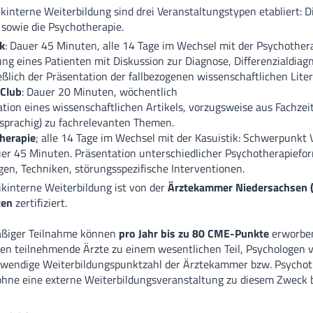
nikinterne Weiterbildung sind drei Veranstaltungstypen etabliert: Di
Zentrum für Se
 sowie die Psychotherapie.
k
: Dauer 45 Minuten, alle 14 Tage im Wechsel mit der Psychother
Funktionsberei
ung eines Patienten mit Diskussion zur Diagnose, Differenzialdiag
eßlich der Präsentation der fallbezogenen wissenschaftlichen Liter
Weiterbildung
-Club
: Dauer 20 Minuten, wöchentlich
tion eines wissenschaftlichen Artikels, vorzugsweise aus Fachzeit
sprachig) zu fachrelevanten Themen.
MVZ
herapie
; alle 14 Tage im Wechsel mit der Kasuistik: Schwerpunkt 
uer 45 Minuten. Präsentation unterschiedlicher Psychotherapiefo
MVZ Hasetal L
en, Techniken, störungsspezifische Interventionen.
ikinterne Weiterbildung ist von der
Ärztekammer Niedersachsen 
Ärztliche Ans
en
zertifiziert.
äßiger Teilnahme können
pro Jahr bis zu 80 CME-Punkte
erworben
n teilnehmende Ärzte zu einem wesentlichen Teil, Psychologen v
otwendige Weiterbildungspunktzahl der Ärztekammer bzw. Psych
ohne eine externe Weiterbildungsveranstaltung zu diesem Zweck