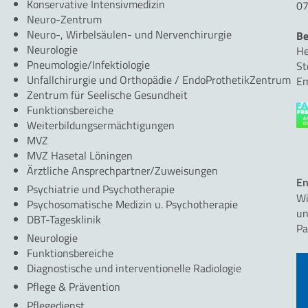
Konservative Intensivmedizin
07
Neuro-Zentrum
Neuro-, Wirbelsäulen- und Nervenchirurgie
Be
Neurologie
He
Pneumologie/Infektiologie
St
Unfallchirurgie und Orthopädie / EndoProthetikZentrum
Em
Zentrum für Seelische Gesundheit
Funktionsbereiche
Weiterbildungsermächtigungen
MVZ
MVZ Hasetal Löningen
Ärztliche Ansprechpartner/Zuweisungen
En
Psychiatrie und Psychotherapie
Wi
Psychosomatische Medizin u. Psychotherapie
un
DBT-Tagesklinik
Pa
Neurologie
Funktionsbereiche
Diagnostische und interventionelle Radiologie
Pflege & Prävention
Pflegedienst