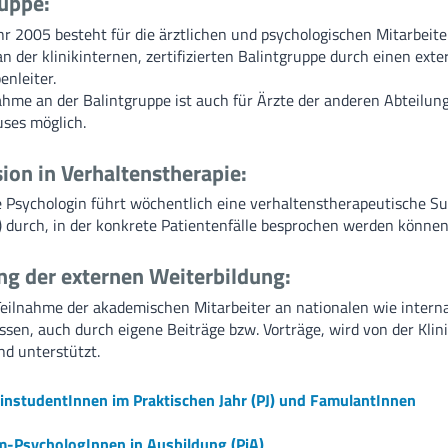
uppe:
hr 2005 besteht für die ärztlichen und psychologischen Mitarbeite
n der klinikinternen, zertifizierten Balintgruppe durch einen ext
enleiter.
ahme an der Balintgruppe ist auch für Ärzte der anderen Abteilung
ses möglich.
ion in Verhaltenstherapie:
e Psychologin führt wöchentlich eine verhaltenstherapeutische S
n) durch, in der konkrete Patientenfälle besprochen werden können
ng der externen Weiterbildung:
Teilnahme der akademischen Mitarbeiter an nationalen wie intern
sen, auch durch eigene Beiträge bzw. Vorträge, wird von der Klini
nd unterstützt.
instudentInnen im Praktischen Jahr (PJ) und FamulantInnen
m-PsychologInnen in Ausbildung (PiA)