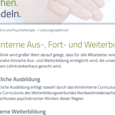
ehen.
Karriere
Gynäkologie un
deln.
Bildungszentr
Kardiologie / A
trie und Psychotherapie
Leistungsspektrum
Suche
Klinische Akut
kinterne Aus-, Fort- und Weiterb
Sitemap
Konservative I
linik wird großer Wert darauf gelegt, dass für alle Mitarbeiter eine
Impressum
Neuro-Zentru
snahe klinische Aus- und Weiterbildung ermöglicht wird, die uns
em Lehrkrankenhaus gerecht wird.
Datenschutzer
Neuro-, Wirbel
liche Ausbildung
Neurologie
tliche Ausbildung erfolgt sowohl durch das klinikinterne Curriculu
 Curriculums des Weiterbildungsverbundes Nordwestniedersachs
Pneumologie/In
lusses psychiatrischer Kliniken dieser Region.
terne Weiterbildung