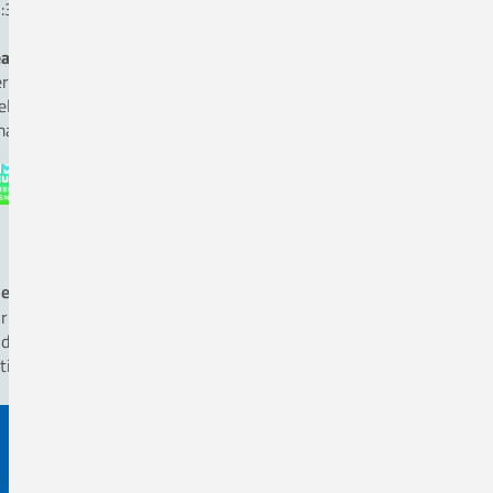
:30 bis 12:00 Uhr
auftragte für Medizinproduktesicherheit
rr Andreas Hömer, Fon 05431. 15-1825
ellvertreter Herr Ole Kettmann, Fon 05431. 15-1816
ail:
beauftragter-mp-sicherheit(a)ckq-gmbh.de
ergiemanagement nach ISO 50 001
r betreiben Energiemanagement nach DIN EN ISO 50001
d achten auf energieeffiziente Beschaffung, wenn das
tientenwohl hierdurch nicht eingeschränkt wird.