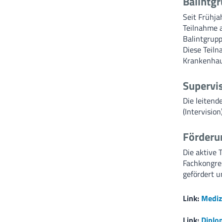
Balintgr
Seit Frühja
Teilnahme a
Balintgrupp
Diese Teiln
Krankenhau
Supervis
Die leitend
(Intervisio
Förderu
Die aktive 
Fachkongres
gefördert u
Link:
Mediz
Link:
Diplo