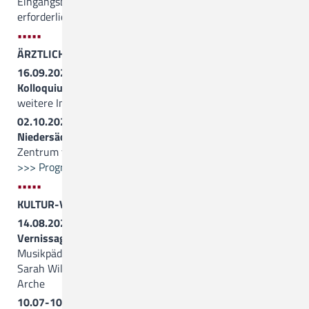
Eingangsbereich von Haus 1, Anmeldung nicht
erforderlich
•••••
ÄRZTLICHE FORTBILDUNGEN
16.09.2026, 15.00 Uhr
Kolloquium des Neuro-Zentrums
weitere Informationen folgen
02.10.2026, 9.30 Uhr
Niedersächsische PIA-Leitungstagung
Zentrum für Seelische Gesundheit
>>> Programm (PDF)
•••••
KULTUR-VERANSTALTUNGEN
14.08.2026, 17.00 Uhr
Vernissage und Konzert
mit dem Pianisten und
Musikpädagogen Aldo Brecke und der Opernsängerin
Sarah Williamson
Arche
10.07-10.09.2026