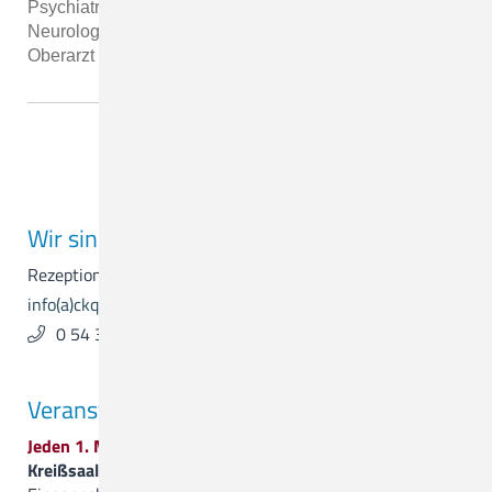
Psychiatrie und Psychotherapie Facharzt für
Neurologie, Psychiatrie und Psychotherapie Leitender
Oberarzt Curriculum Vitae …
Suchergebnisse 11 bis 12 von 12
<
1
2
>
Wir sind für Sie da.
Rezeption & Empfang
info(a)ckq-gmbh.de
0 54 31 . 15 - 0
Veranstaltungen
Jeden 1. Mittwoch im Monat
Kreißsaalführung
, 19.00 Uhr, Treffpunkt ist der