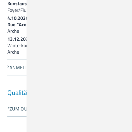
Kunstausstellung “Summerfeeling”
Foyer/Flure vor der Arche
4.10.2026, 17.00 Uhr
Duo "Acoustic Colours" (Querflöte+Gitarre)
Arche
13.12.2026, 17.00 Uhr
Winterkonzert mit der
Gospelgroup Artland
Arche
ANMELDUNG
Qualitätsentwicklung
ZUM QUALITÄTSBERICHT 2024 (PDF)