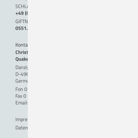
SCHLAGANFALLTELEFON
+49 (0) 5431. 15 45 15
GIFTNOTRUF
0551.19240
Kontakt
Christliches Krankenhaus
Quakenbrück gemeinnützige GmbH
Danziger Straße 2
D-49610 Quakenbrück
Germany
Fon 0 54 31 . 15 - 0
Fax 0 54 31 . 15 - 18 09
Email:
info(a)ckq-gmbh.de
Impressum
Datenschutz