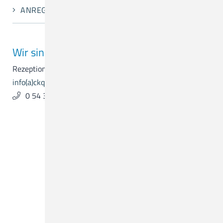
ANREGUNGEN UND KRITIK
Wir sind für Sie da.
Rezeption & Empfang
info(a)ckq-gmbh.de
0 54 31 . 15 - 0