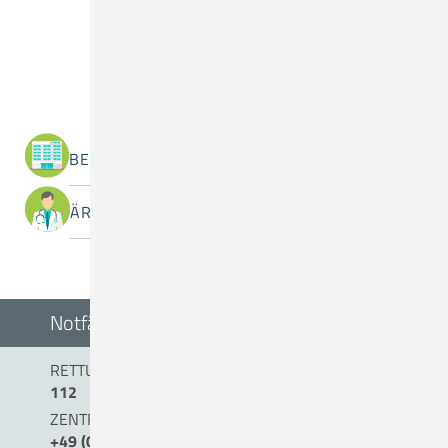
Was suchen Sie?
BEREICHE / ABTEILUNGEN
ÄRZTINNEN / ÄRZTE
Notfälle
RETTUNGSDIENST/NOTARZT
112
ZENTRALE NOTAUFNAHME (0 BIS 24 UHR)
+49 (0) 54 31 . 15 - 0