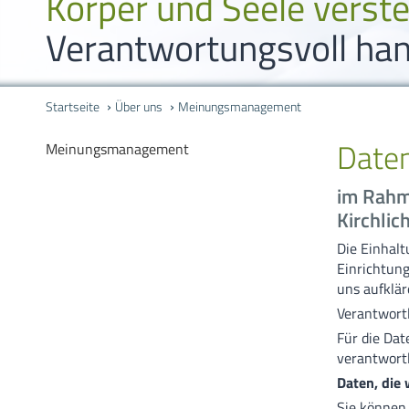
Körper und Seele verst
Verantwortungsvoll han
Startseite
Über uns
Meinungsmanagement
Daten
Meinungsmanagement
im Rahm
Kirchlic
Die Einhalt
Einrichtung
uns aufklär
Verantwortl
Für die Da
verantwortl
Daten, die
Sie können 