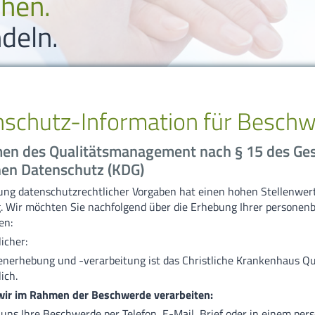
ehen.
Karriere
deln.
Bildungszentr
Suche
schutz-Information für Besch
Sitemap
en des Qualitätsmanagement nach § 15 des Ges
Impressum
hen Datenschutz (KDG)
ung datenschutzrechtlicher Vorgaben hat einen hohen Stellenwert
Datenschutzer
. Wir möchten Sie nachfolgend über die Erhebung Ihrer personen
en:
icher:
tenerhebung und -verarbeitung ist das Christliche Krankenhaus
ich.
 wir im Rahmen der Beschwerde verarbeiten:
uns Ihre Beschwerde per Telefon, E-Mail, Brief oder in einem per