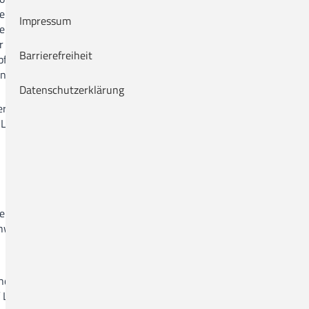
wem, wann und auf
•••••
Impressum
erde und die
ÄRZTLICHE FORTBILDUNGEN
r die mit dem
16.09.2026, 15.00 Uhr
Barrierefreiheit
pfung mit der
Kolloquium des Neuro-
n Jahresbericht aus,
Zentrums
Datenschutzerklärung
weitere Informationen folgen
erechtigten
02.10.2026, 9.30 Uhr
 Leistung zu
Niedersächsische PIA-
Leitungstagung
Zentrum für Seelische
Gesundheit
>>> Programm (PDF)
•••••
 nicht an Dritte.
eschwerdemanagement
KULTUR-VERANSTALTUNGEN
14.08.2026, 17.00 Uhr
Vernissage und Konzert
mit
dem Pianisten und
enden
Musikpädagogen Aldo Brecke
 Löschung, sofern
und der Opernsängerin Sarah