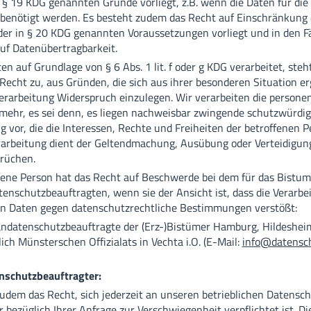
n § 19 KDG genannten Gründe vorliegt, z.B. wenn die Daten für di
benötigt werden. Es besteht zudem das Recht auf Einschränkung 
er in § 20 KDG genannten Voraussetzungen vorliegt und in den F
uf Datenübertragbarkeit.
n auf Grundlage von § 6 Abs. 1 lit. f oder g KDG verarbeitet, steh
Recht zu, aus Gründen, die sich aus ihrer besonderen Situation er
erarbeitung Widerspruch einzulegen. Wir verarbeiten die person
mehr, es sei denn, es liegen nachweisbar zwingende schutzwürdig
g vor, die die Interessen, Rechte und Freiheiten der betroffenen 
rarbeitung dient der Geltendmachung, Ausübung oder Verteidigun
rüchen.
fene Person hat das Recht auf Beschwerde bei dem für das Bistu
enschutzbeauftragten, wenn sie der Ansicht ist, dass die Verarbei
en Daten gegen datenschutzrechtliche Bestimmungen verstößt:
andatenschutzbeauftragte der (Erz-)Bistümer Hamburg, Hildeshei
lich Münsterschen Offizialats in Vechta i.O. (E-Mail:
info@datensch
nschutzbeauftragter:
udem das Recht, sich jederzeit an unseren betrieblichen Datensc
 bezüglich Ihrer Anfrage zur Verschwiegenheit verpflichtet ist. D