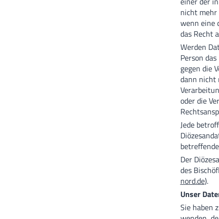
einer der i
nicht mehr 
wenn eine d
das Recht a
Werden Date
Person das 
gegen die V
dann nicht 
Verarbeitun
oder die Ve
Rechtsansp
Jede betrof
Diözesandat
betreffend
Der Diözes
des Bischöf
nord.de
).
Unser Date
Sie haben z
wenden, der