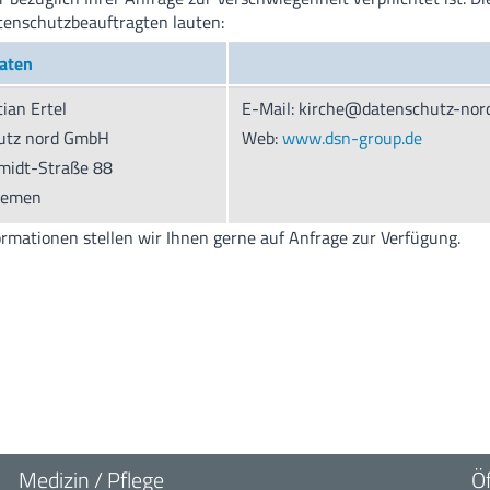
tenschutzbeauftragten lauten:
aten
tian Ertel
E-Mail: kirche@datenschutz-nor
utz nord GmbH
Web:
www.dsn-group.de
midt-Straße 88
remen
rmationen stellen wir Ihnen gerne auf Anfrage zur Verfügung.
Medizin / Pflege
Ö