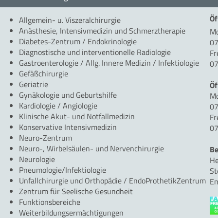
Öf
Allgemein- u. Viszeralchirurgie
Anästhesie, Intensivmedizin und Schmerztherapie
Mo
Diabetes-Zentrum / Endokrinologie
07
Diagnostische und interventionelle Radiologie
Fr
Gastroenterologie / Allg. Innere Medizin / Infektiologie
07
Gefäßchirurgie
Geriatrie
Öf
Gynäkologie und Geburtshilfe
Mo
Kardiologie / Angiologie
07
Klinische Akut- und Notfallmedizin
Fr
Konservative Intensivmedizin
07
Neuro-Zentrum
Neuro-, Wirbelsäulen- und Nervenchirurgie
Be
Neurologie
He
Pneumologie/Infektiologie
St
Unfallchirurgie und Orthopädie / EndoProthetikZentrum
Em
Zentrum für Seelische Gesundheit
Funktionsbereiche
Weiterbildungsermächtigungen