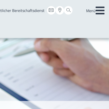
Über uns
tlicher Bereitschaftsdienst
Menü
Aktuell
esucher
Veranstaltungen
Leitbild
ntion
Organisation
Ethikkomitee
ationen
Ansprechpartner
itschaftsdienst
Kooperationspartner