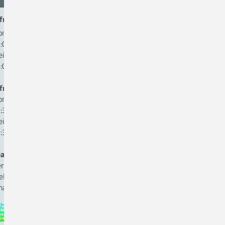
fnungszeiten Patientenaufnahme:
ntag bis Donnerstag:
:00 bis 16:00 Uhr
eitag:
:00 bis 13:00 Uhr
fnungszeiten Kasse:
ntag bis Donnerstag
:30 bis 16:00 Uhr
eitag:
:30 bis 12:00 Uhr
auftragte für Medizinproduktesicherheit
rr Andreas Hömer, Fon 05431. 15-1825
ellvertreter Herr Ole Kettmann, Fon 05431. 15-1816
ail:
beauftragter-mp-sicherheit(a)ckq-gmbh.de