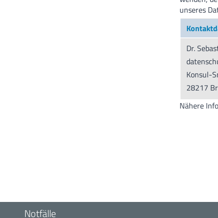
unseres Da
Kontaktd
Dr. Sebas
datensch
Konsul-S
28217 B
Nähere Info
Notfälle