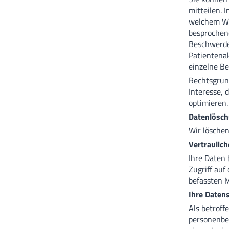
mitteilen. 
welchem We
besprochen
Beschwerde
Patientenak
einzelne B
Rechtsgrund
Interesse, 
optimieren.
Datenlösch
Wir löschen
Vertraulich
Ihre Daten 
Zugriff au
befassten M
Ihre Daten
Als betroff
personenbez