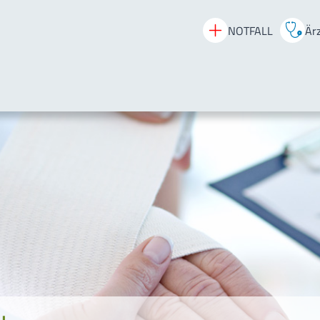
NOTFALL
Ärz
Startseite
Patienten & B
Medizin
Pflege & Präve
Über uns
Notfall-Inform
Ärztlicher Bere