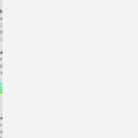
fnungszeiten Kasse:
ntag bis Donnerstag
:30 bis 16:00 Uhr
eitag:
:30 bis 12:00 Uhr
auftragte für Medizinproduktesicherheit
rr Andreas Hömer, Fon 05431. 15-1825
ellvertreter Herr Ole Kettmann, Fon 05431. 15-1816
ail:
beauftragter-mp-sicherheit(a)ckq-gmbh.de
ergiemanagement nach ISO 50 001
r betreiben Energiemanagement nach DIN EN ISO 50001
d achten auf energieeffiziente Beschaffung, wenn das