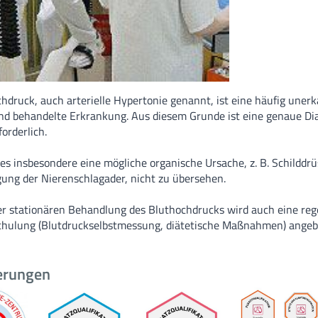
Zentrum für Se
Funktionsberei
Weiterbildung
hdruck, auch arterielle Hypertonie genannt, ist eine häufig uner
nd behandelte Erkrankung. Aus diesem Grunde ist eine genaue Di
MVZ
orderlich.
t es insbesondere eine mögliche organische Ursache, z. B. Schildd
MVZ Hasetal L
ung der Nierenschlagader, nicht zu übersehen.
Ärztliche Ans
r stationären Behandlung des Bluthochdrucks wird auch eine re
chulung (Blutdruckselbstmessung, diätetische Maßnahmen) angeb
ierungen