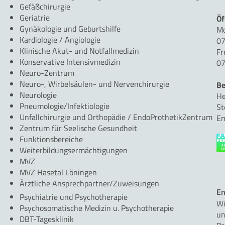
Gefäßchirurgie
Geriatrie
Öf
Gynäkologie und Geburtshilfe
Mo
Kardiologie / Angiologie
07
Klinische Akut- und Notfallmedizin
Fr
Konservative Intensivmedizin
07
Neuro-Zentrum
Neuro-, Wirbelsäulen- und Nervenchirurgie
Be
Neurologie
He
Pneumologie/Infektiologie
St
Unfallchirurgie und Orthopädie / EndoProthetikZentrum
Em
Zentrum für Seelische Gesundheit
Funktionsbereiche
Weiterbildungsermächtigungen
MVZ
MVZ Hasetal Löningen
Ärztliche Ansprechpartner/Zuweisungen
En
Psychiatrie und Psychotherapie
Wi
Psychosomatische Medizin u. Psychotherapie
un
DBT-Tagesklinik