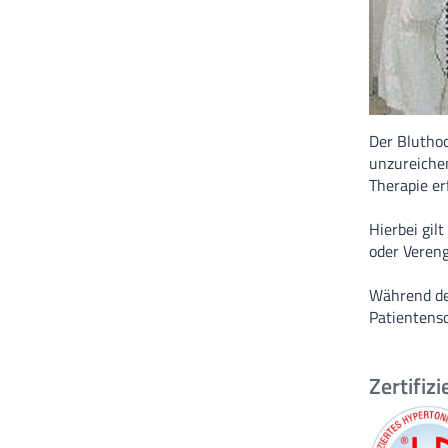
Der Bluthoc
unzureiche
Therapie erf
Hierbei gil
oder Vereng
Während de
Patientens
Zertifiz